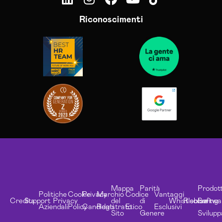
Riconoscimenti
Mappa
Parità
Prodott
Politiche
Cookie
Privacy
Marchio
Codice
Vantaggi
Credits
Support
Privacy
del
di
Whistleblowing
Risorse
Softwa
Aziendali
Policy
Candidati
Registrato
Etico
Esclusivi
Sito
Genere
Svilupp