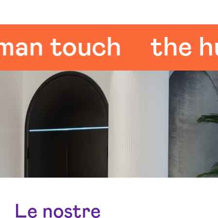
 touch
the hum
Le nostre