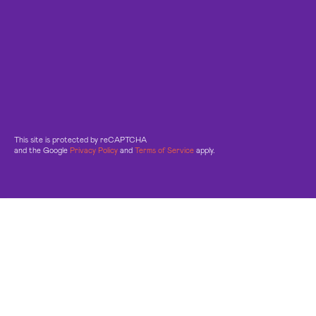
This site is protected by reCAPTCHA
and the Google
Privacy Policy
and
Terms of Service
apply.