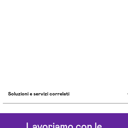
Soluzioni e servizi correlati
Aziende Intelligenza Artificiale Trento
Chatbot Intelligenza Artificiale Trento
Lavoriamo con le