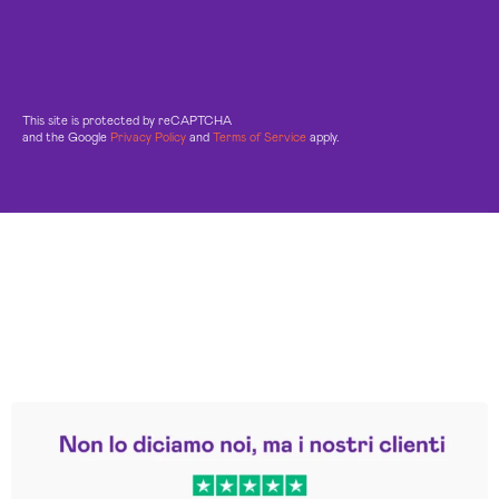
This site is protected by reCAPTCHA
and the Google
Privacy Policy
and
Terms of Service
apply.
Leggi le altre recensioni
Trustpilot