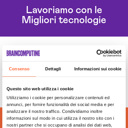
Chatbot Intelligenza Artificiale Milano
Lavoriamo con le
Realizzazione Piattaforme Cloud Milano
Migliori tecnologie
Software House Milano
Soluzioni Blockchain Milano
Sviluppo Algoritmi Intelligenza Artificiale Milano
Sviluppo App Milano
Sviluppo Chatbot Ai Milano
Sviluppo Software Intelligenza Artificiale Milano
Sviluppo Soluzioni Intelligenza Artificiale Milano
Consenso
Dettagli
Informazioni sui cookie
Questo sito web utilizza i cookie
Utilizziamo i cookie per personalizzare contenuti ed
annunci, per fornire funzionalità dei social media e per
analizzare il nostro traffico. Condividiamo inoltre
informazioni sul modo in cui utilizza il nostro sito con i
nostri partner che si occupano di analisi dei dati web,