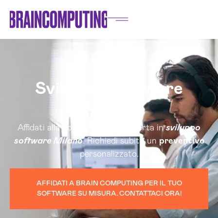
Sviluppo Software
Milano
Affidati alla nostra
azienda
esperta in
sviluppo
software Milano
. Richiedi subito un
preventivo
personalizzato.
AFFIDATI A BRAIN COMPUTING PER IL TUO
SOFTWARE SU MISURA. CONTATTACI ORA!