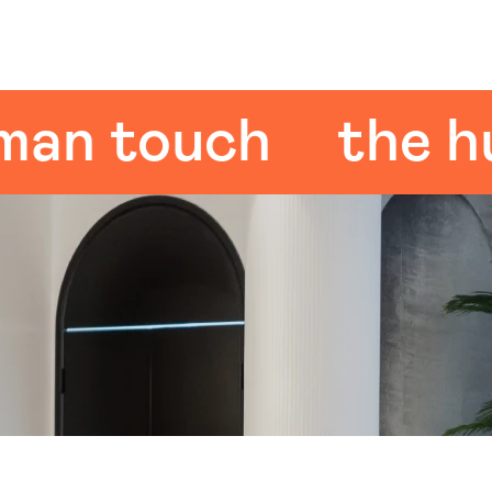
 touch
the huma