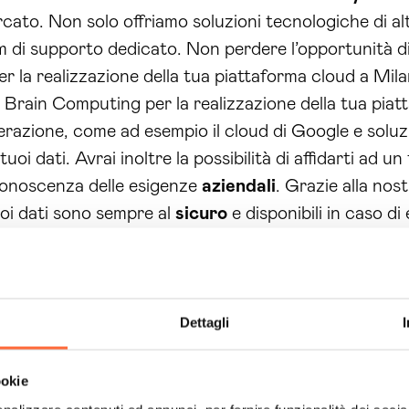
cato. Non solo offriamo soluzioni tecnologiche di al
m di supporto dedicato. Non perdere l’opportunità di 
r la realizzazione della tua piattaforma cloud a Mila
i a Brain Computing per la realizzazione della tua pia
erazione, come ad esempio il cloud di Google e soluz
tuoi dati. Avrai inoltre la possibilità di affidarti ad 
conoscenza delle esigenze
aziendali
. Grazie alla nos
uoi dati sono sempre al
sicuro
e disponibili in caso d
e al nostro approccio personalizzato, potrai ottener
ue specifiche esigenze
aziendali
, con la possibilità d
solo potrai risparmiare sui costi di gestione e manute
Dettagli
iore efficienza dei nostri servizi.
ookie
orità per noi, ed è per questo che offriamo soluzioni 