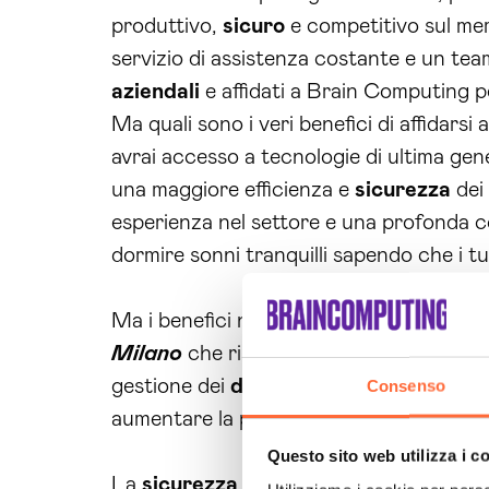
produttivo,
sicuro
e competitivo sul mer
servizio di assistenza costante e un tea
aziendali
e affidati a Brain Computing pe
Ma quali sono i veri benefici di affidars
avrai accesso a tecnologie di ultima gen
una maggiore efficienza e
sicurezza
dei 
esperienza nel settore e una profonda 
dormire sonni tranquilli sapendo che i t
Ma i benefici non si fermano qui. Grazi
Milano
che risponde esattamente alle t
gestione dei
datacenter
. Inoltre, non 
Consenso
aumentare la produttività grazie alla magg
Questo sito web utilizza i c
La
sicurezza
dei dati
aziendali
è una pri