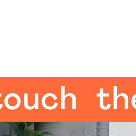
ch
the h