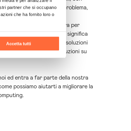
l media e per analizzare il
ne dei tuoi dati diventi un problema,
nostri partner che si occupano
azioni che ha fornito loro o
suoi benefici.
 tecnologica solida e sicura per
piattaforme cloud Milano
significa
iendali
. Non solo offriamo soluzioni
Accetta tutti
loro esigenze e fornire soluzioni su
oi ed entra a far parte della nostra
come possiamo aiutarti a migliorare la
omputing.