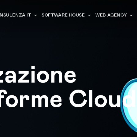
NSULENZA IT
SOFTWARE HOUSE
WEB AGENCY
zazione
forme Cloud
o