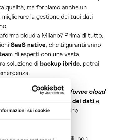
ta qualità, ma forniamo anche un
migliorare la gestione dei tuoi dati
no.
ttaforma cloud a Milano? Prima di tutto,
ioni
SaaS
native
, che ti garantiranno
un team di esperti con una vasta
tra soluzione di
backup
ibrido
, potrai
i emergenza.
e una
realizzazione piattaforme cloud
i integrare servizi di
analisi dei dati
e
nzione dei tuoi dati, ma anche
Informazioni sui cookie
altamente sicure e affidabili, con