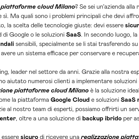
 piattaforme cloud Milano
? Se sei un’azienda alla 
e sì. Ma quali sono i problemi principali che devi affr
o, la scelta delle tecnologie giuste: devi essere
sicu
d di Google o le soluzioni
SaaS
. In secondo luogo, la
ndali
sensibili, specialmente se li stai trasferendo s
e avere un sistema efficace per conservare e recuperar
, leader nel settore da anni. Grazie alla nostra esp
mo aiutato numerosi clienti a implementare soluzioni 
zione piattaforme cloud Milano
è la soluzione ideal
come la piattaforma
Google Cloud
e soluzioni
SaaS
zie al nostro team di esperti, possiamo offrirti un 
enter
, oltre a una soluzione di
backup
ibrido
per as
i essere
sicuro
di ricevere una
realizzazione piatt