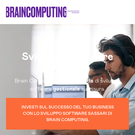
Sviluppo Software
Sassari
Brain Computing, la tua
azienda
di sviluppo
software
gestionale
su misura.
INVESTI SUL SUCCESSO DEL TUO BUSINESS
CON LO SVILUPPO SOFTWARE SASSARI DI
BRAIN COMPUTING.