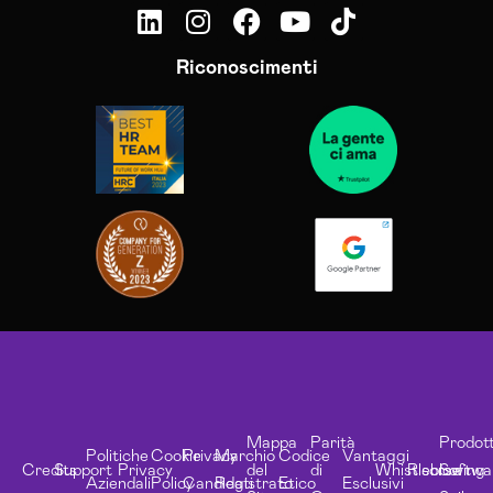
Riconoscimenti
Mappa
Parità
Prodott
Politiche
Cookie
Privacy
Marchio
Codice
Vantaggi
Credits
Support
Privacy
del
di
Whistleblowing
Risorse
Softwa
Aziendali
Policy
Candidati
Registrato
Etico
Esclusivi