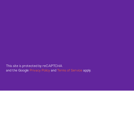
This site is protected by reCAPTCHA
and the Google
Privacy Policy
and
Terms of Service
apply.