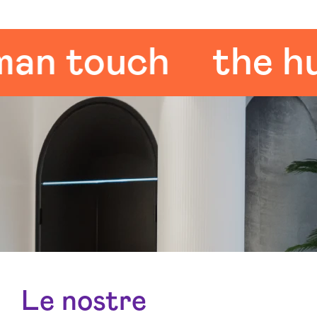
 touch
the huma
Le nostre