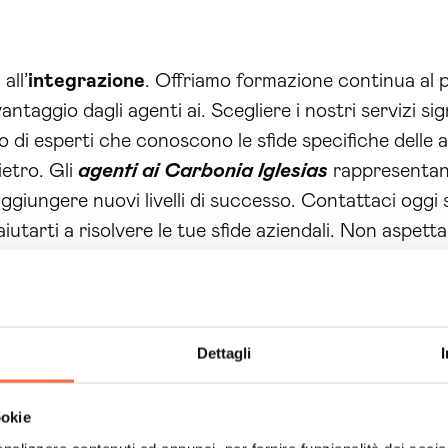
all’
integrazione
. Offriamo formazione continua al
taggio dagli agenti ai. Scegliere i nostri servizi sig
o di esperti che conoscono le sfide specifiche delle 
ietro. Gli
agenti ai Carbonia Iglesias
rappresentano
raggiungere nuovi livelli di successo. Contattaci ogg
arti a risolvere le tue sfide aziendali. Non aspettare
 e il miglioramento. Siamo qui per guidarti in questo 
Dettagli
ookie