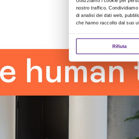
Utilizziamo i cookie per perso
nostro traffico. Condividiamo 
di analisi dei dati web, pubbl
che hanno raccolto dal suo uti
Rifiuta
uman tou