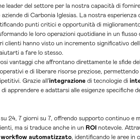
 leader del settore per la nostra capacità di fornir
e aziende di Carbonia Iglesias. La nostra esperienza 
ntificando punti critici e opportunità di miglioramen
rasformando le loro operazioni quotidiane in un fluss
tri clienti hanno visto un incremento significativo del
iutarti a fare lo stesso.
rosi vantaggi che affrontano direttamente le sfide del
operativi e di liberare risorse preziose, permettendo
etitivi. Grazie all’
integrazione
di tecnologie di
int
do di apprendere e adattarsi alle esigenze specifiche 
re su 24, 7 giorni su 7, offrendo supporto continuo e
ienti, ma si traduce anche in un
ROI
notevole. Attrave
o
workflow automatizzato
, identificando le aree in 