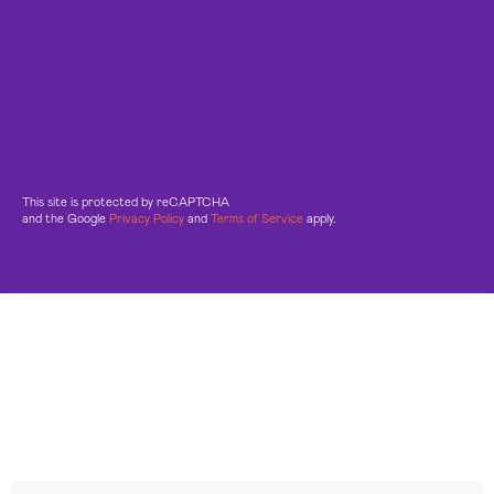
This site is protected by reCAPTCHA
and the Google
Privacy Policy
and
Terms of Service
apply.