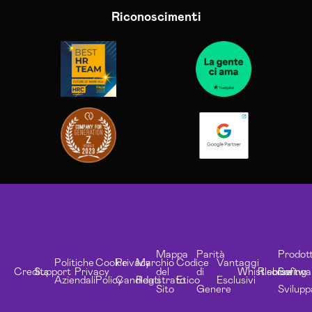
Riconoscimenti
Mappa
Parità
Prodott
Politiche
Cookie
Privacy
Marchio
Codice
Vantaggi
Credits
Support
Privacy
del
di
Whistleblowing
Risorse
Softwa
Aziendali
Policy
Candidati
Registrato
Etico
Esclusivi
Sito
Genere
Svilupp