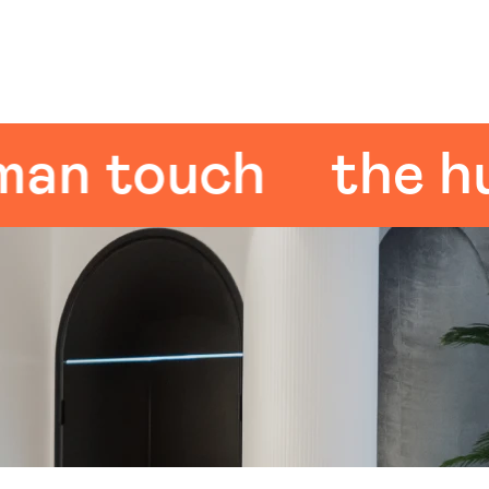
 touch
the huma