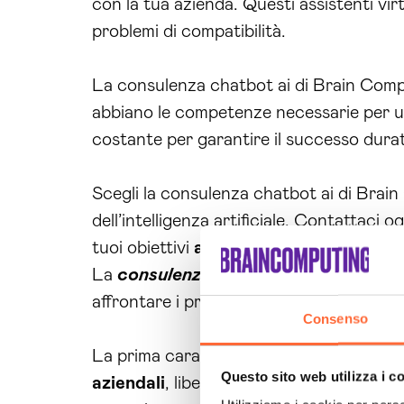
con la tua azienda. Questi assistenti vi
problemi di compatibilità.
La consulenza chatbot ai di Brain Compu
abbiano le competenze necessarie per ut
costante per garantire il successo duratu
Scegli la consulenza chatbot ai di Brai
dell’intelligenza artificiale. Contattac
tuoi obiettivi
aziendali
attraverso l’inte
La
consulenza chatbot ai Medio Ca
affrontare i problemi specifici delle azie
Consenso
La prima caratteristica chiave dei nostr
Questo sito web utilizza i c
aziendali
, liberando il tuo personale da