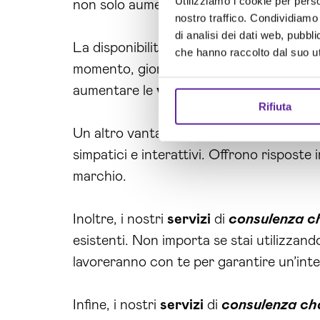
Utilizziamo i cookie per perso
non solo aumenterà l’efficienza operativa
nostro traffico. Condividiamo 
di analisi dei dati web, pubbl
La disponibilità 24/7 è un altro punto di
che hanno raccolto dal suo uti
momento, giorno e notte. Questo non solo
aumentare le
vendite
. I tuoi clienti s
Rifiuta
Un altro vantaggio fondamentale è il migl
simpatici e interattivi. Offrono risposte
marchio.
Inoltre, i nostri
servizi
di
consulenza c
esistenti. Non importa se stai utilizzand
lavoreranno con te per garantire un’inte
Infine, i nostri
servizi
di
consulenza ch