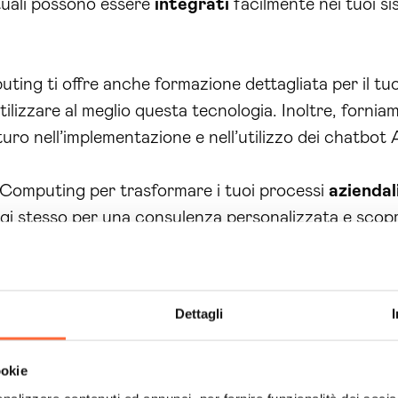
rtuali possono essere
integrati
facilmente nei tuoi si
ting ti offre anche formazione dettagliata per il tu
ilizzare al meglio questa tecnologia. Inoltre, forn
ro nell’implementazione e nell’utilizzo dei chatbot A
n Computing per trasformare i tuoi processi
aziendal
i oggi stesso per una consulenza personalizzata e scop
grazione dei chatbot AI.
mpidano
offerta da Brain Computing offre numerosi v
nde nella tua area.
Dettagli
i
servizi
è l’automatizzazione. I chatbot AI possono 
ookie
 attività ripetitive e consentendo loro di concentrars