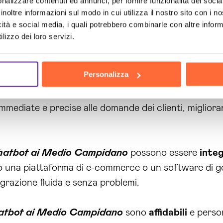
nalizzare contenuti ed annunci, per fornire funzionalità dei socia
, ma ridurrà anche gli errori umani.
inoltre informazioni sul modo in cui utilizza il nostro sito con i 
icità e social media, i quali potrebbero combinarle con altre inform
 forza dei nostri chatbot AI. I clienti potranno comun
lizzo dei loro servizi.
 migliorerà l’esperienza del cliente, ma contribuirà 
i sentiranno sempre supportati e avranno accesso a in
Personalizza
ioramento dell’esperienza utente. I nostri chatbot AI
 immediate e precise alle domande dei clienti, migliora
hatbot ai Medio Campidano
possono essere
integ
o una piattaforma di e-commerce o un software di gest
grazione fluida e senza problemi.
atbot ai Medio Campidano
sono
affidabili
e person