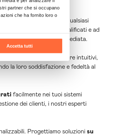
l media e per analizzare il
nostri partner che si occupano
azioni che ha fornito loro o
icare con il tuo brand in qualsiasi
anche a generare lead qualificati e ad
formazioni e assistenza immediata.
Accetta tutti
 sono progettati per essere intuitivi,
ndo la loro soddisfazione e fedeltà al
rati
facilmente nei tuoi sistemi
ione dei clienti, i nostri esperti
alizzabili. Progettiamo soluzioni
su