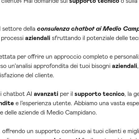
l cliente? Hai domande sul
supporto tecnico
o sulla
 settore della
consulenza chatbot ai Medio Cam
o processi
aziendali
sfruttando il potenziale delle tec
ttata per offrire un approccio completo e personaliz
so un’analisi approfondita dei tuoi bisogni
aziendali
isfazione del cliente.
i chatbot AI
avanzati
per il
supporto tecnico
, la g
ndite
e l’esperienza utente. Abbiamo una vasta espe
he delle aziende di Medio Campidano.
, offrendo un supporto continuo ai tuoi clienti e migl