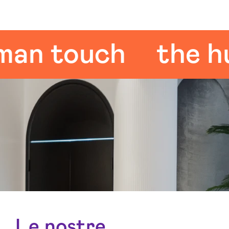
 touch
the huma
Le nostre