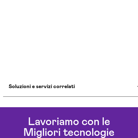
Soluzioni e servizi correlati
Aziende Intelligenza Artificiale Modena
Chatbot Intelligenza Artificiale Modena
Lavoriamo con le
Consulenza Chatbot Ai Modena
Migliori tecnologie
Soluzioni Blockchain Modena