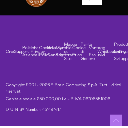
Mappa
Parità
Prodott
Politiche
Cookie
Privacy
Marchio
Codice
Vantaggi
Credits
Support
Privacy
del
di
Whistleblowing
Risorse
Softwa
Aziendali
Policy
Candidati
Registrato
Etico
Esclusivi
Sito
Genere
Svilupp
Copyright 2001 - 2026 © Brain Computing S.p.A. Tutti i diritti
riservati.
Capitale sociale 250.000,00 i.v. - P. IVA 06706551006
D-U-N-S® Number: 431497417