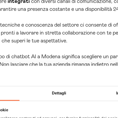
sere
integrati
con diversi canali di comunicazione, co
rantire una presenza costante e una disponibilità 2
ecniche e conoscenza del settore ci consente di off
pronti a lavorare in stretta collaborazione con te p
a
che superi le tue aspettative.
o di chatbot AI a Modena significa scegliere un part
. Non lasciare che la tua azienda rimanga indietro nel
consulenza personalizzata o per ulteriori informazion
dena offerto da Brain Computing offre numerose carat
elle aziende. Vediamo nel dettaglio come il nostro ser
Dettagli
ookie
ono in grado di automatizzare il servizio clienti, r