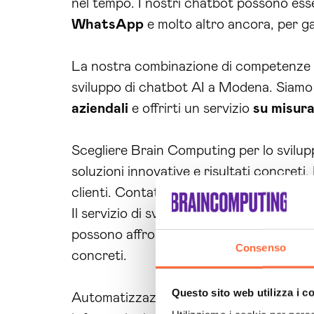
nel tempo. I nostri chatbot possono es
WhatsApp
e molto altro ancora, per ga
La nostra combinazione di competenze t
sviluppo di chatbot AI a Modena. Siamo 
aziendali
e offrirti un servizio
su misur
Scegliere Brain Computing per lo svilupp
soluzioni innovative e risultati concreti
clienti. Contattaci oggi stesso per una 
Il servizio di sviluppo di chatbot AI Mo
possono affrontare i problemi specifici d
Consenso
concreti.
Questo sito web utilizza i c
Automatizzazione: I nostri chatbot AI s