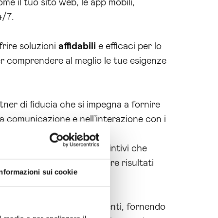
me il tuo sito web, le app mobili,
4/7.
rire soluzioni
affidabili
e efficaci per lo
er comprendere al meglio le tue esigenze
ner di fiducia che si impegna a fornire
la comunicazione e nell’interazione con i
i sui
servizi
offerti.
teristiche e vantaggi distintivi che
vizio può aiutarti a ottenere risultati
Informazioni sui cookie
ispondendo a domande frequenti, fornendo