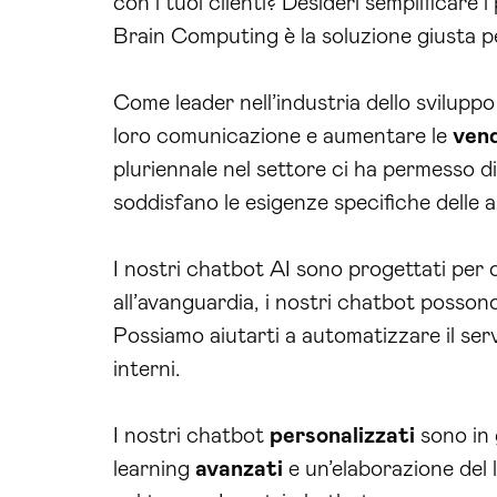
con i tuoi clienti? Desideri semplificare 
Brain Computing è la soluzione giusta pe
Come leader nell’industria dello svilupp
loro comunicazione e aumentare le
ven
pluriennale nel settore ci ha permesso d
soddisfano le esigenze specifiche delle 
I nostri chatbot AI sono progettati per o
all’avanguardia, i nostri chatbot possono
Possiamo aiutarti a automatizzare il serv
interni.
I nostri chatbot
personalizzati
sono in 
learning
avanzati
e un’elaborazione del 