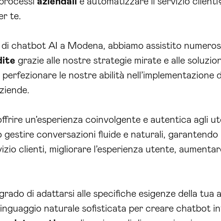
i processi
aziendali
e automatizzare il servizio clienti?
r te.
o di chatbot AI a Modena, abbiamo assistito numerose
dite
grazie alle nostre strategie mirate e alle soluzio
i perfezionare le nostre abilità nell’implementazione
aziende.
ffrire un’esperienza coinvolgente e autentica agli ut
 gestire conversazioni fluide e naturali, garantendo u
izio clienti, migliorare l’esperienza utente, aumentar
grado di adattarsi alle specifiche esigenze della tua 
linguaggio naturale sofisticata per creare chatbot in