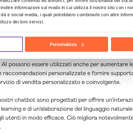
nalizzare contenuti ed annunci, per fornire funzionalità dei socia
ncora. Ciò ti consente di ridurre il carico di lavoro 
inoltre informazioni sul modo in cui utilizza il nostro sito con i 
lienti.
icità e social media, i quali potrebbero combinarle con altre inform
lizzo dei loro servizi.
bot, i tuoi clienti possono ottenere assistenza e inf
Questo miglioramento dell’accessibilità contribuisce a
Personalizza
.
t AI possono essere utilizzati anche per aumentare l
ire raccomandazioni personalizzate e fornire supporto
ervizio di vendita personalizzato e coinvolgente.
ostri chatbot sono progettati per offrire un’interazi
e learning e di un’elaborazione del linguaggio natural
i utenti in modo efficace. Ciò migliora notevolmente
.