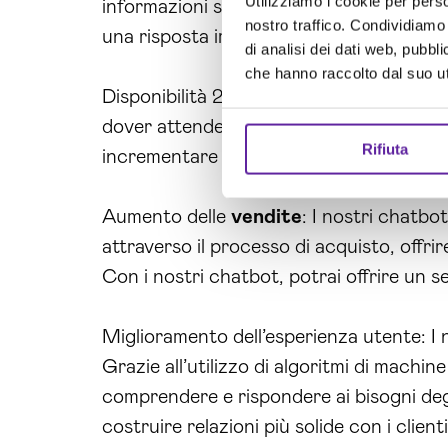
Utilizziamo i cookie per perso
informazioni sui prodotti e molto altro a
nostro traffico. Condividiamo 
una risposta immediata e precisa ai tuoi c
di analisi dei dati web, pubbl
che hanno raccolto dal suo uti
Disponibilità 24/7: Grazie ai nostri chat
dover attendere l’apertura dell’ufficio. 
Rifiuta
incrementare la soddisfazione dei clienti
Aumento delle
vendite
: I nostri chatbo
attraverso il processo di acquisto, offr
Con i nostri chatbot, potrai offrire un s
Miglioramento dell’esperienza utente: I n
Grazie all’utilizzo di algoritmi di machin
comprendere e rispondere ai bisogni degl
costruire relazioni più solide con i clienti