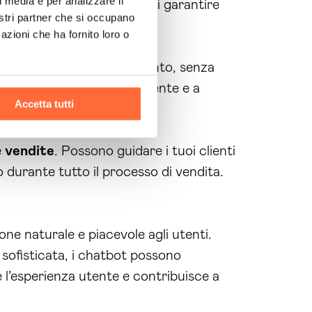
l media e per analizzare il
del tuo team di supporto e di garantire
nostri partner che si occupano
azioni che ha fornito loro o
ormazioni in qualsiasi momento, senza
 migliorare l’esperienza utente e a
Accetta tutti
e
vendite
. Possono guidare i tuoi clienti
 durante tutto il processo di vendita.
one naturale e piacevole agli utenti.
e sofisticata, i chatbot possono
 l’esperienza utente e contribuisce a