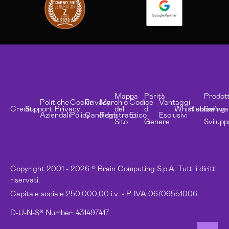
Mappa
Parità
Prodott
Politiche
Cookie
Privacy
Marchio
Codice
Vantaggi
Credits
Support
Privacy
del
di
Whistleblowing
Risorse
Softwa
Aziendali
Policy
Candidati
Registrato
Etico
Esclusivi
Sito
Genere
Svilupp
Copyright 2001 - 2026 © Brain Computing S.p.A. Tutti i diritti
riservati.
Capitale sociale 250.000,00 i.v. - P. IVA 06706551006
D-U-N-S® Number: 431497417