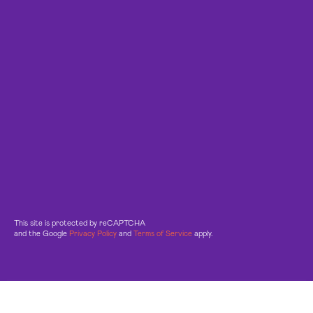
This site is protected by reCAPTCHA
and the Google
Privacy Policy
and
Terms of Service
apply.