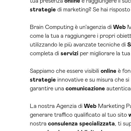
tua presenza
online
e raggiungere il su
strategie
di marketing? Se hai risposto 
Brain Computing è un’agenzia di
Web
Ma
come la tua a raggiungere i propri obiett
utilizzando le più avanzate tecniche di
completa di
servizi
per migliorare la tu
Sappiamo che essere visibili
online
è fon
strategie
innovative e su misura che si 
garantire una
comunicazione
autentica 
La nostra Agenzia di
Web
Marketing Pad
generare traffico qualificato al tuo sito
nostra
consulenza
specializzata
, ti s