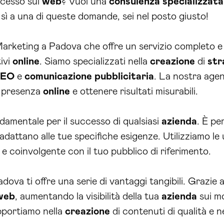
ccesso sul
web
? Vuoi una
consulenza
specializzata
sì a una di queste domande, sei nel posto giusto!
rketing a Padova che offre un servizio completo e 
ivi
online
. Siamo specializzati nella
creazione
di
str
SEO
e
comunicazione
pubblicitaria
. La nostra age
a presenza
online
e ottenere risultati misurabili.
damentale per il successo di qualsiasi
azienda
. È pe
adattano alle tue specifiche esigenze. Utilizziamo le
e coinvolgente con il tuo pubblico di riferimento.
ova ti offre una serie di vantaggi tangibili. Grazie 
web
, aumentando la visibilità della tua
azienda
sui mo
upportiamo nella
creazione
di contenuti di qualità e ne