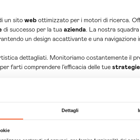
i un sito
web
ottimizzato per i motori di ricerca. O
e
di successo per la tua
azienda
. La nostra squadra 
rantendo un design accattivante e una navigazione in
ortistica dettagliati. Monitoriamo costantemente il 
per farti comprendere l’efficacia delle tue
strategie
i! Scegli la nostra
agenzia web marketing Padov
che meriti. Contattaci oggi stesso per una
consule
Dettagli
ncreti per la tua
azienda
.
dova
si distingue per una serie di punti di forza e van
ookie
a nel settore del marketing digitale ci permettono di