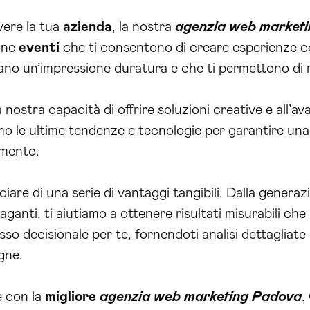
ere la tua
azienda
, la nostra
agenzia web market
one
eventi
che ti consentono di creare esperienze coi
ano un’impressione duratura e che ti permettono di ra
la nostra capacità di offrire soluzioni creative e all’
amo le ultime tendenze e tecnologie per garantire un
imento.
ciare di una serie di vantaggi tangibili. Dalla generazi
 paganti, ti aiutiamo a ottenere risultati misurabili c
esso decisionale per te, fornendoti analisi dettagliat
gne.
e con la
migliore
agenzia web marketing Padova
.