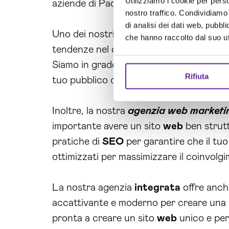
Utilizziamo i cookie per perso
aziende di Padova che cercano
strateg
nostro traffico. Condividiamo 
di analisi dei dati web, pubbl
Uno dei nostri punti di forza è la nostra
che hanno raccolto dal suo uti
tendenze nel campo del marketing digita
Siamo in grado di consigliarti su come uti
Rifiuta
tuo pubblico di riferimento.
Inoltre, la nostra
agenzia web market
importante avere un sito
web
ben struttu
pratiche di
SEO
per garantire che il tuo
ottimizzati per massimizzare il coinvolgi
La nostra agenzia
integrata
offre anc
accattivante e moderno per creare una pr
pronta a creare un sito
web
unico e per