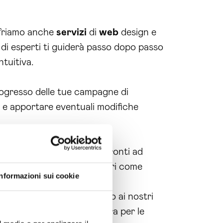
ffriamo anche
servizi
di
web
design e
di esperti ti guiderà passo dopo passo
tuitiva.
progresso delle tue campagne di
e apportare eventuali modifiche
a
e domina il
web
. Siamo pronti ad
nza
personalizzata e scopri come
Informazioni sui cookie
taggi esclusivi che offriamo ai nostri
 offrire soluzioni su misura per le