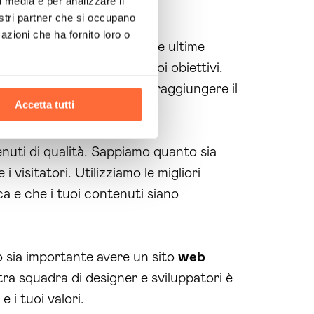
l media e per analizzare il
nostri partner che si occupano
azioni che ha fornito loro o
stantemente aggiornati sulle ultime
irate per raggiungere i tuoi obiettivi.
azione
pubblicitaria
per raggiungere il
Accetta tutti
nuti di qualità. Sappiamo quanto sia
 visitatori. Utilizziamo le migliori
ca e che i tuoi contenuti siano
 sia importante avere un sito
web
ra squadra di designer e sviluppatori è
e i tuoi valori.