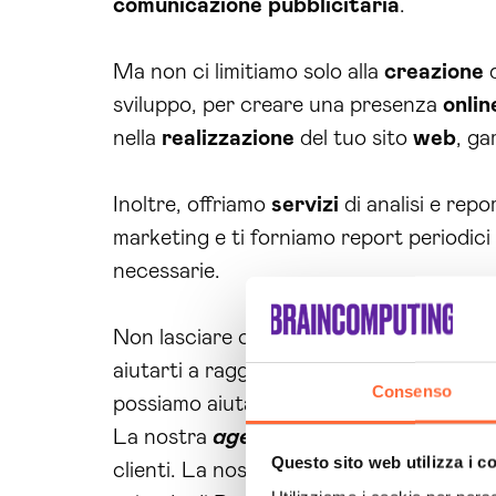
comunicazione
pubblicitaria
.
Ma non ci limitiamo solo alla
creazione
d
sviluppo, per creare una presenza
onlin
nella
realizzazione
del tuo sito
web
, ga
Inoltre, offriamo
servizi
di analisi e rep
marketing e ti forniamo report periodici 
necessarie.
Non lasciare che la concorrenza ti super
aiutarti a raggiungere il successo
online
Consenso
possiamo aiutarti a ottenere risultati co
La nostra
agenzia web marketing Pa
Questo sito web utilizza i c
clienti. La nostra esperienza e competenz