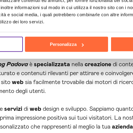
nalizzare contenuti ed annunci, per fornire funzionalità dei socia
ie
efficaci per migliorare la loro presenza
online
.
inoltre informazioni sul modo in cui utilizza il nostro sito con i 
icità e social media, i quali potrebbero combinarle con altre inform
consulenza
specializzata
. I nostri esperti sono co
lizzo dei loro servizi.
le e possono guidarti nella
creazione
di
strategie
m
lizzare al meglio le piattaforme e i canali di
comunic
Personalizza
ing Padova
è
specializzata
nella
creazione
di conte
rato e contenuti rilevanti per attirare e coinvolgere i
 sito
web
sia facilmente trovabile dai motori di ricer
mento degli utenti.
he
servizi
di
web
design e sviluppo. Sappiamo quanto
ima impressione positiva sui tuoi visitatori. La nost
sonalizzato che rappresenti al meglio la tua
azienda