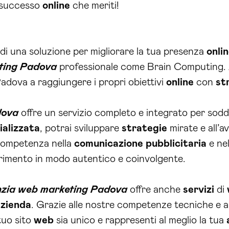
l successo
online
che meriti!
 di una soluzione per migliorare la tua presenza
onli
ting Padova
professionale come Brain Computing. A
adova a raggiungere i propri obiettivi
online
con
st
dova
offre un servizio completo e integrato per soddi
ializzata
, potrai sviluppare
strategie
mirate e all’a
 competenza nella
comunicazione
pubblicitaria
e ne
ferimento in modo autentico e coinvolgente.
zia web marketing Padova
offre anche
servizi
di
azienda
. Grazie alle nostre competenze tecniche e al
tuo sito
web
sia unico e rappresenti al meglio la tua