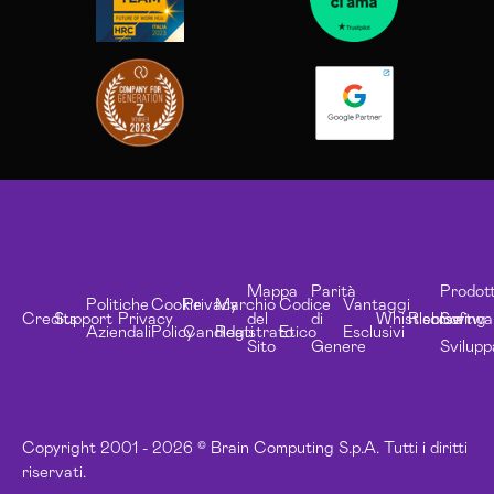
Mappa
Parità
Prodott
Politiche
Cookie
Privacy
Marchio
Codice
Vantaggi
Credits
Support
Privacy
del
di
Whistleblowing
Risorse
Softwa
Aziendali
Policy
Candidati
Registrato
Etico
Esclusivi
Sito
Genere
Svilupp
Copyright 2001 - 2026 © Brain Computing S.p.A. Tutti i diritti
riservati.