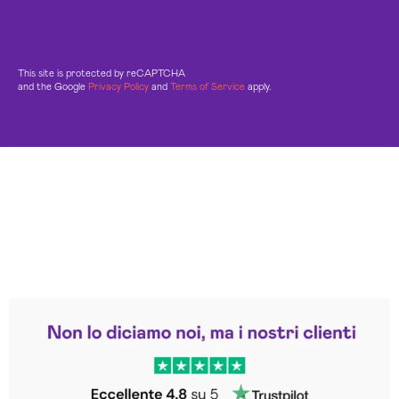
This site is protected by reCAPTCHA
and the Google
Privacy Policy
and
Terms of Service
apply.
Leggi le altre recensioni
Trustpilot