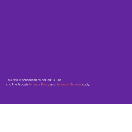
This site is protected by reCAPTCHA
and the Google
Privacy Policy
and
Terms of Service
apply.