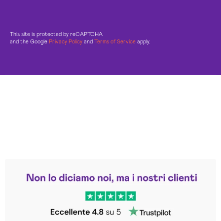
This site is protected by reCAPTCHA
and the Google
Privacy Policy
and
Terms of Service
apply.
Leggi le altre recensioni
Trustpilot