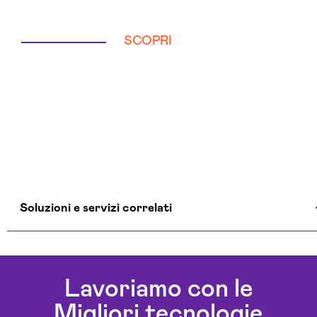
SCOPRI
Soluzioni e servizi correlati
Agenti Ai Vercelli
Agenzia Sicurezza Informatica Vercelli
Lavoriamo con le
Ai Workflow Vercelli
Migliori tecnologie
Assistente Virtuale Ai Vercelli