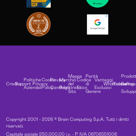
Mappa
Parità
Prodott
Politiche
Cookie
Privacy
Marchio
Codice
Vantaggi
Credits
Support
Privacy
del
di
Whistleblowing
Risorse
Softwa
Aziendali
Policy
Candidati
Registrato
Etico
Esclusivi
Sito
Genere
Svilupp
Copyright 2001 - 2026 © Brain Computing S.p.A. Tutti i diritti
riservati.
Capitale sociale 250.000,00 i.v. - P. IVA 06706551006