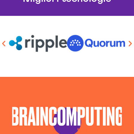
Automazione Ai Vercelli
Azienda Consulenza Informatica Vercelli
Azienda Sicurezza Informatica Vercelli
Aziende Intelligenza Artificiale Vercelli
Chatbot Intelligenza Artificiale Vercelli
Consulente Informatico Vercelli
Consulenza Ai Vercelli
Consulenza Chatbot Ai Vercelli
Consulenza Cybersecurity E Sicurezza
Informatica Vercelli
Esperti In Intelligenza Artificiale Vercelli
Llm Vercelli
Piattaforma Ai Vercelli
Servizi Consulenza Informatica Vercelli
Servizi Cybersecurity Vercelli
Servizi Sicurezza Informatica Vercelli