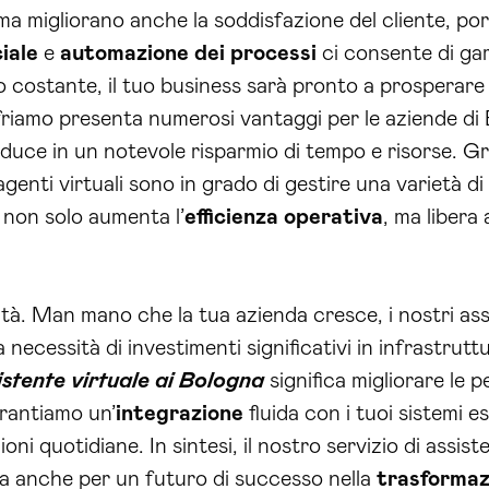
ma migliorano anche la soddisfazione del cliente, po
ciale
e
automazione dei processi
ci consente di gara
costante, il tuo business sarà pronto a prosperare n
 offriamo presenta numerosi vantaggi per le aziende d
duce in un notevole risparmio di tempo e risorse. Gra
 agenti virtuali sono in grado di gestire una varietà di
o non solo aumenta l’
efficienza operativa
, ma libera
ilità. Man mano che la tua azienda cresce, i nostri ass
necessità di investimenti significativi in infrastrutt
istente virtuale ai Bologna
significa migliorare le 
rantiamo un’
integrazione
fluida con i tuoi sistemi 
ni quotidiane. In sintesi, il nostro servizio di assist
ra anche per un futuro di successo nella
trasformaz