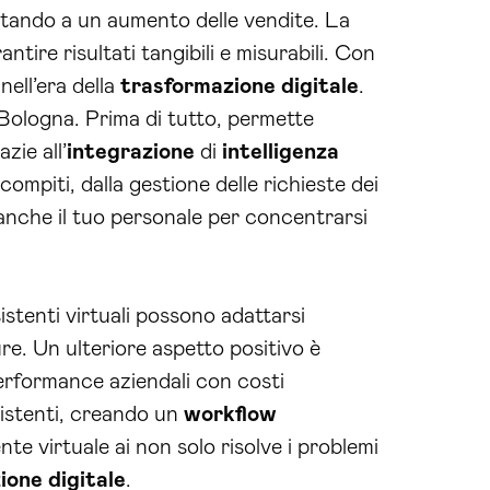
rtando a un aumento delle vendite. La
ntire risultati tangibili e misurabili. Con
ell’era della
trasformazione digitale
.
i Bologna. Prima di tutto, permette
zie all’
integrazione
di
intelligenza
 compiti, dalla gestione delle richieste dei
 anche il tuo personale per concentrarsi
istenti virtuali possono adattarsi
ure. Un ulteriore aspetto positivo è
performance aziendali con costi
esistenti, creando un
workflow
ente virtuale ai non solo risolve i problemi
ione digitale
.