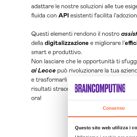
adattare le nostre soluzioni alle tue es
fluida con
API
esistenti facilita l’adozi
Questi elementi rendono il nostro
assis
della
digitalizzazione
e migliorare l’
effi
smart e produttivo.
Non lasciare che le opportunità ti sfu
ai Lecce
può rivoluzionare la tua aziend
e trasformarli in vantaggi concreti. Non
risultati straordinari e migliorare la tua
ora!
Consenso
Questo sito web utilizza i c