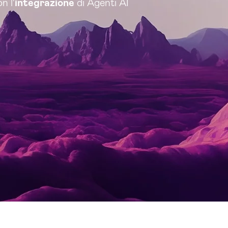
n l'
integrazione
di Agenti AI