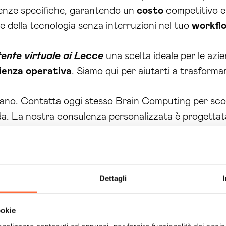
igenze specifiche, garantendo un
costo
competitivo 
one della tecnologia senza interruzioni nel tuo
workfl
tente virtuale ai Lecce
una scelta ideale per le azi
cienza operativa
. Siamo qui per aiutarti a trasforma
ggano. Contatta oggi stesso Brain Computing per sco
a. La nostra consulenza personalizzata è progettata 
 aspettare oltre, il futuro della tua azienda è a un 
 competitività. Fai il primo passo verso la
trasformazi
Dettagli
ookie