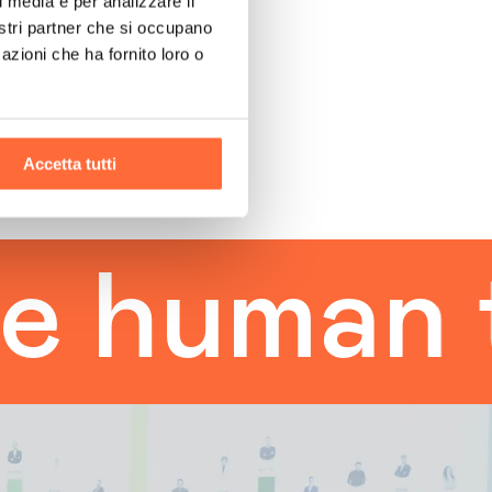
l media e per analizzare il
nostri partner che si occupano
azioni che ha fornito loro o
Accetta tutti
uman tou