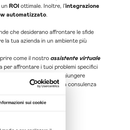
e un
ROI
ottimale. Inoltre, l’
integrazione
ow automatizzato
.
ende che desiderano affrontare le sfide
re la tua azienda in un ambiente più
prire come il nostro
assistente virtuale
per affrontare i tuoi problemi specifici
passo. Insieme possiamo raggiungere
one digitale
e richiedi una consulenza
Informazioni sui cookie