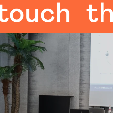
h
the hu