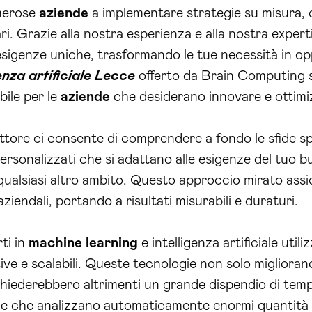
umerose
aziende
a implementare strategie su misura, 
ri. Grazie alla nostra esperienza e alla nostra expert
esigenze uniche, trasformando le tue necessità in op
enza artificiale Lecce
offerto da Brain Computing si
bile per le
aziende
che desiderano innovare e ottimiz
ettore ci consente di comprendere a fondo le sfide s
ersonalizzati che si adattano alle esigenze del tuo bu
 in qualsiasi altro ambito. Questo approccio mirato as
aziendali, portando a risultati misurabili e duraturi.
ti in
machine learning
e intelligenza artificiale uti
ve e scalabili. Queste tecnologie non solo miglioran
hiederebbero altrimenti un grande dispendio di tem
ale che analizzano automaticamente enormi quantità d