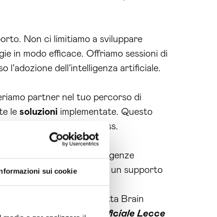
orto. Non ci limitiamo a sviluppare
ie in modo efficace. Offriamo sessioni di
l’adozione dell’intelligenza artificiale.
sideriamo partner nel tuo percorso di
te le
soluzioni
implementate. Questo
l mercato e del tuo business.
 non solo soddisfiamo le esigenze
soluzioni
all’avanguardia e un supporto
Informazioni sui cookie
averso l’innovazione. Contatta Brain
lgoritmi intelligenza artificiale Lecce