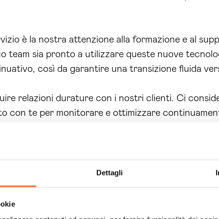
izio è la nostra attenzione alla formazione e al supp
uo team sia pronto a utilizzare queste nuove tecnolog
ativo, così da garantire una transizione fluida verso 
struire relazioni durature con i nostri clienti. Ci con
tto con te per monitorare e ottimizzare continuamen
dattare le nostre strategie alle mutevoli esigenze de
i
sviluppo algoritmi intelligenza artificiale Lecce
,
mo anche al loro successo a lungo termine, offrendo
Dettagli
 momento di agire e di trasformare la tua azienda attr
ookie
zata e scopri come il nostro servizio di
sviluppo a