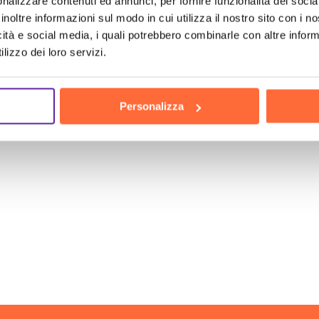
nalizzare contenuti ed annunci, per fornire funzionalità dei socia
verso il successo. Non perdere tempo, il futuro della 
inoltre informazioni sul modo in cui utilizza il nostro sito con i 
icità e social media, i quali potrebbero combinarle con altre inform
l tuo successo inizia ora!
lizzo dei loro servizi.
Personalizza