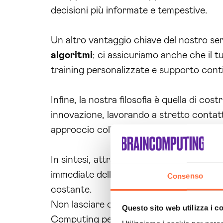
decisioni più informate e tempestive.
Un altro vantaggio chiave del nostro serv
algoritmi
; ci assicuriamo anche che il t
training personalizzate e supporto continu
Infine, la nostra filosofia è quella di co
innovazione, lavorando a stretto conta
approccio collaborativo ci consente di a
In sintesi, attraverso il nostro servizio d
immediate delle
aziende
, ma contribuia
Consenso
costante.
Non lasciare che l’inerzia ti fermi. È il
Questo sito web utilizza i c
Computing per una consulenza personaliz