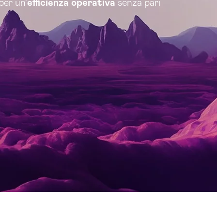
per un'
efficienza operativa
senza pari