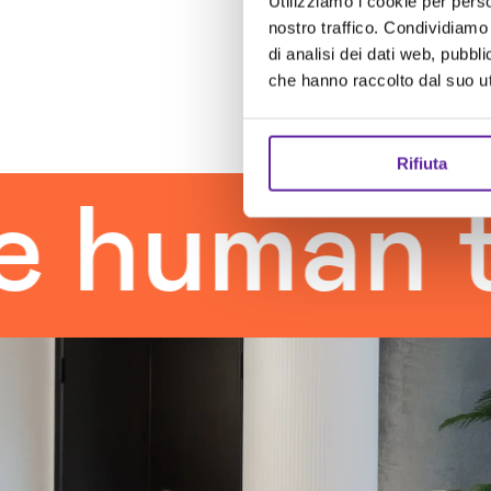
Utilizziamo i cookie per perso
nostro traffico. Condividiamo 
di analisi dei dati web, pubbl
che hanno raccolto dal suo uti
Rifiuta
man touc