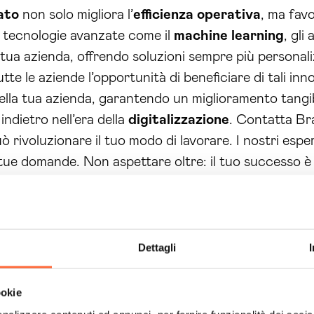
ato
non solo migliora l’
efficienza operativa
, ma fav
di tecnologie avanzate come il
machine learning
, gli
a tua azienda, offrendo soluzioni sempre più personali
te le aziende l’opportunità di beneficiare di tali inno
ella tua azienda, garantendo un miglioramento tangibil
ndietro nell’era della
digitalizzazione
. Contatta Br
ò rivoluzionare il tuo modo di lavorare. I nostri espe
 tue domande. Non aspettare oltre: il tuo successo è
l tuo percorso verso un’azienda più efficiente e compet
Dettagli
ookie