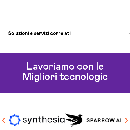
Soluzioni e servizi correlati
Aziende Intelligenza Artificiale Rieti
Chatbot Intelligenza Artificiale Rieti
Lavoriamo con le
Consulenza Chatbot Ai Rieti
Migliori tecnologie
Soluzioni Blockchain Rieti
Sviluppo Algoritmi Intelligenza Artificiale Rieti
Sviluppo Chatbot Ai Rieti