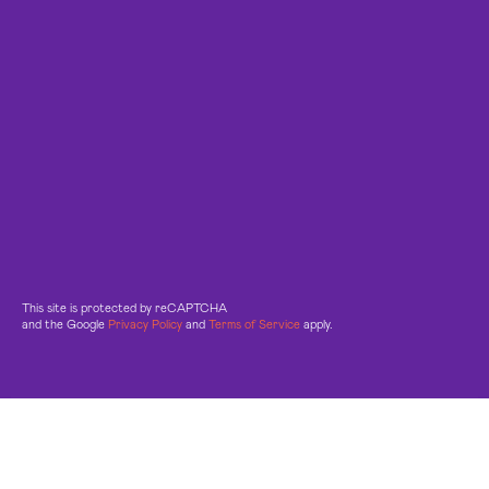
This site is protected by reCAPTCHA
and the Google
Privacy Policy
and
Terms of Service
apply.