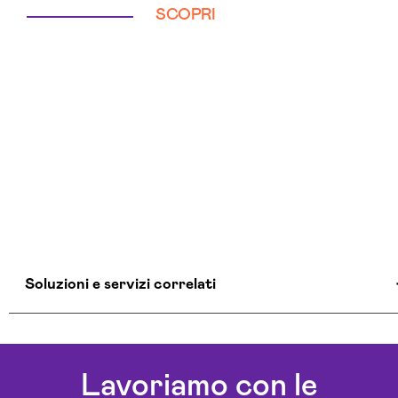
SCOPRI
Soluzioni e servizi correlati
Aziende Intelligenza Artificiale Lecce
Chatbot Intelligenza Artificiale Lecce
Lavoriamo con le
Consulenza Chatbot Ai Lecce