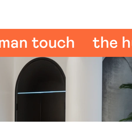
 touch
the huma