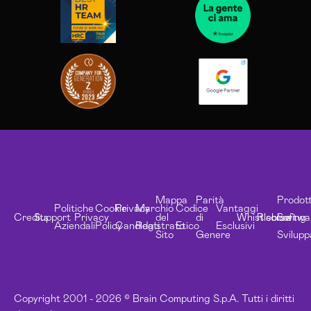
Mappa
Parità
Prodott
Politiche
Cookie
Privacy
Marchio
Codice
Vantaggi
Credits
Support
Privacy
del
di
Whistleblowing
Risorse
Softwa
Aziendali
Policy
Candidati
Registrato
Etico
Esclusivi
Sito
Genere
Svilupp
Copyright 2001 - 2026 © Brain Computing S.p.A. Tutti i diritti