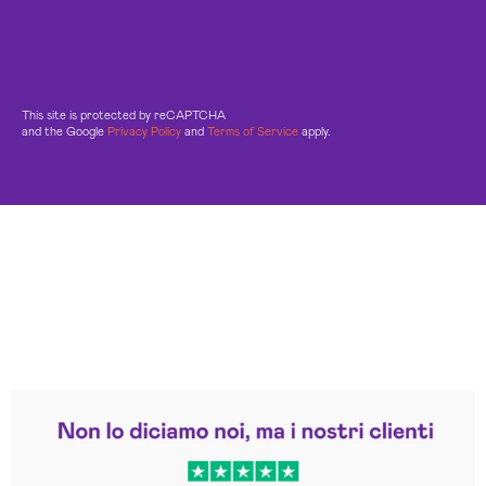
This site is protected by reCAPTCHA
and the Google
Privacy Policy
and
Terms of Service
apply.
Leggi le altre recensioni
Trustpilot