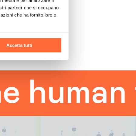
l media e per analizzare il
nostri partner che si occupano
azioni che ha fornito loro o
Accetta tutti
uman tou