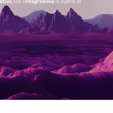
rativa
con l'
integrazione
di Agenti AI