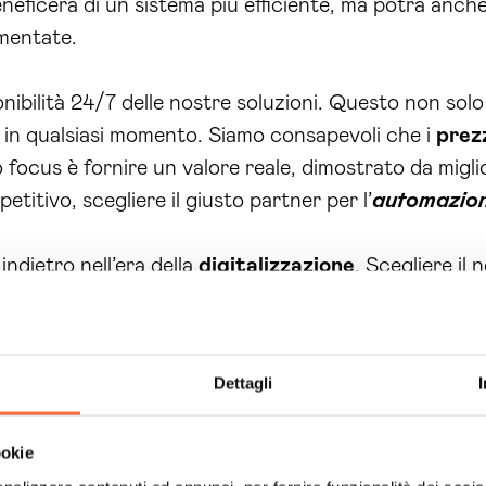
beneficerà di un sistema più efficiente, ma potrà anch
ementate.
ibilità 24/7 delle nostre soluzioni. Questo non solo m
a in qualsiasi momento. Siamo consapevoli che i
prez
focus è fornire un valore reale, dimostrato da migli
titivo, scegliere il giusto partner per l’
automazion
ndietro nell’era della
digitalizzazione
. Scegliere il 
di successo e innovazione. Ogni giorno che passa è un
dite. Contattaci oggi stesso per una consulenza pe
n aspettare oltre, il momento di agire è adesso!
Dettagli
ookie