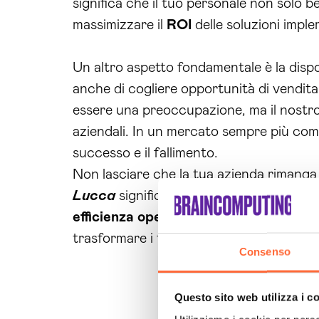
significa che il tuo personale non solo 
massimizzare il
ROI
delle soluzioni impl
Un altro aspetto fondamentale è la dispon
anche di cogliere opportunità di vendit
essere una preoccupazione, ma il nostro 
aziendali. In un mercato sempre più compe
successo e il fallimento.
Non lasciare che la tua azienda rimanga i
Lucca
significa investire in un futuro 
efficienza operativa
e aumentare le ven
trasformare i tuoi processi aziendali. No
Consenso
Questo sito web utilizza i c