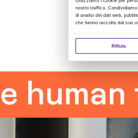
Utilizziamo i cookie per perso
nostro traffico. Condividiamo 
di analisi dei dati web, pubbl
che hanno raccolto dal suo uti
Rifiuta
uman tou