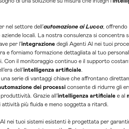
isogno di una soluzione su misura che integri l’
intell
 nel settore dell’
automazione ai Lucca
, offrendo
 aziende locali. La nostra consulenza si concentra su
ve per l’
integrazione
degli Agenti AI nei tuoi proce
ra e forniamo formazione dettagliata al tuo persona
. Con il monitoraggio continuo e il supporto costant
l’era dell’
intelligenza artificiale
.
e una serie di vantaggi chiave che affrontano direttam
automazione dei processi
consente di ridurre gli er
produttività. Grazie all’
intelligenza artificiale
e al
ttività più fluida e meno soggetta a ritardi.
AI nei tuoi sistemi esistenti è progettata per garanti