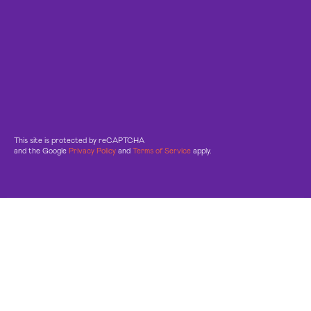
This site is protected by reCAPTCHA
and the Google
Privacy Policy
and
Terms of Service
apply.