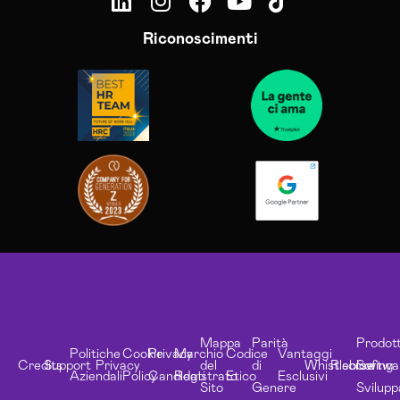
Riconoscimenti
Mappa
Parità
Prodott
Politiche
Cookie
Privacy
Marchio
Codice
Vantaggi
Credits
Support
Privacy
del
di
Whistleblowing
Risorse
Softwa
Aziendali
Policy
Candidati
Registrato
Etico
Esclusivi
Sito
Genere
Svilupp