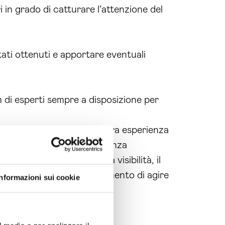
 in grado di catturare l’attenzione del
ati ottenuti e apportare eventuali
 di esperti sempre a disposizione per
rotone. Affidati alla nostra esperienza
aci subito per una consulenza
advertising Crotone
. La visibilità, il
ting. Non esitare, è il momento di agire
Informazioni sui cookie