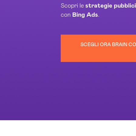
Scopri le
strategie
pubblic
con
Bing Ads
.
SCEGLI ORA BRAIN CO