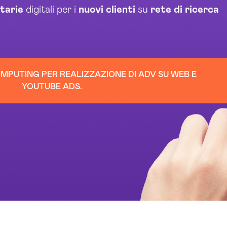
itarie
digitali per i
nuovi clienti
su
rete di ricerca
MPUTING PER REALIZZAZIONE DI ADV SU WEB E
YOUTUBE ADS.