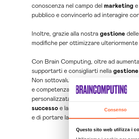
conoscenza nel campo del
marketing
e
pubblico e convincerlo ad interagire con 
Inoltre, grazie alla nostra
gestione
delle
modifiche per ottimizzare ulteriormente i
Con Brain Computing, oltre ad aumenta
supportarti e consigliarti nella
gestione
Non sottovalutare l’importanza delle cam
e competenza per raggiungere i tuoi obi
personalizzata e inizia a ottenere risulta
successo
e la crescita della tua attivi
Consenso
e di portare la tua attività al livello succ
Questo sito web utilizza i c