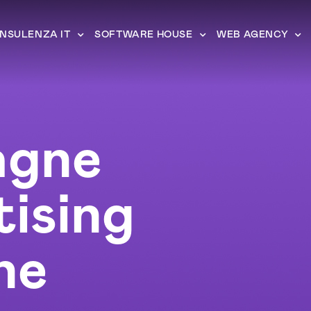
NSULENZA IT
SOFTWARE HOUSE
WEB AGENCY
gne
ising
ne