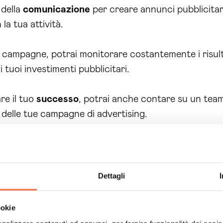
 della
comunicazione
per creare annunci pubblicitari
la tua attività.
 campagne, potrai monitorare costantemente i risult
 tuoi investimenti pubblicitari.
re il tuo
successo
, potrai anche contare su un team
delle tue campagne di advertising.
pagne advertising per promuovere la tua attività a C
ettivi di business. Non perdere altro tempo, contatt
ti concreti grazie alla nostra soluzione di
campagne 
tà sono solo a pochi passi di distanza con Brain Compu
Dettagli
essivo!
ookie