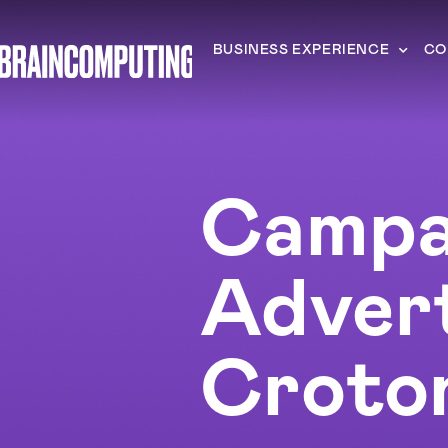
BUSINESS EXPERIENCE
CO
Campa
Advert
Croto