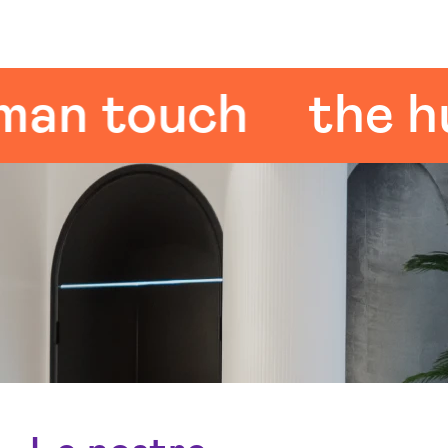
 touch
the huma