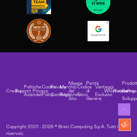
Mappa
Parità
Prodott
Politiche
Cookie
Privacy
Marchio
Codice
Vantaggi
Credits
Support
Privacy
del
di
Whistleblowing
Risorse
Softwa
Aziendali
Policy
Candidati
Registrato
Etico
Esclusivi
Sito
Genere
Svilupp
Copyright 2001 - 2026 © Brain Computing S.p.A. Tutti i diritti
riservati.