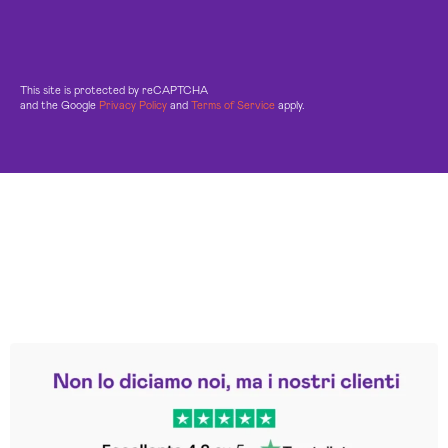
This site is protected by reCAPTCHA
and the Google
Privacy Policy
and
Terms of Service
apply.
Leggi le altre recensioni
Trustpilot