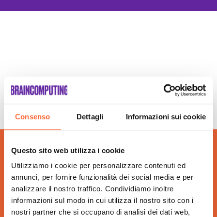
Agenzia Social Media Marketing Trento
Agenzia Web Marketing Trento
Campagne Adv Social Trento
Campagne Advertising Trento
Campagne Display Advertising Trento
Campagne Native Advertising Trento
Consulenza Seo Trento
Consulenza Social Media Trento
Consulenza Web Marketing Trento
Consenso
Dettagli
Informazioni sui cookie
Esperti Social Media Trento
Gestione Campagne Google Ads Trento
Questo sito web utilizza i cookie
Gestione Social Media Trento
Utilizziamo i cookie per personalizzare contenuti ed
Realizzazione Siti Web Trento
annunci, per fornire funzionalità dei social media e per
Realizzazione Siti Wordpress Trento
analizzare il nostro traffico. Condividiamo inoltre
Social Media Advertising Trento
informazioni sul modo in cui utilizza il nostro sito con i
Sviluppo Ecommerce Trento
nostri partner che si occupano di analisi dei dati web,