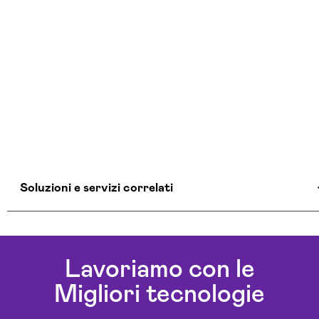
Soluzioni e servizi correlati
Agenzia Creativa Trento
Agenzia Di Comunicazione Trento
Lavoriamo con le
Agenzia Di Marketing Automation Trento
Migliori tecnologie
Agenzia Google Partner Trento
Agenzia Posizionamento Seo Trento