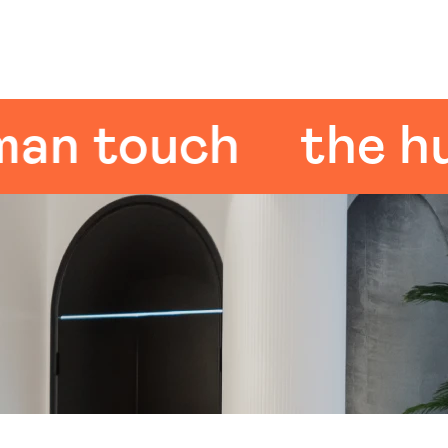
 touch
the huma