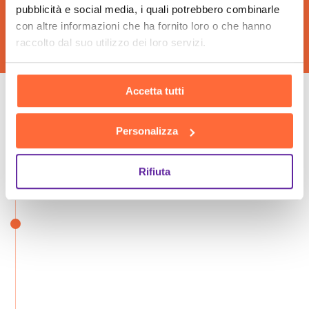
Web Agency Trento
pubblicità e social media, i quali potrebbero combinarle
con altre informazioni che ha fornito loro o che hanno
raccolto dal suo utilizzo dei loro servizi.
Accetta tutti
Le fasi della nostra
Personalizza
consulenza insieme
Rifiuta