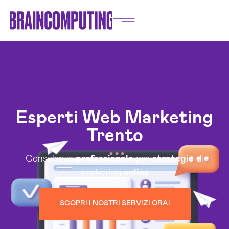
Esperti Web Marketing
Trento
Consulenza
professionale
per
strategie
di
marketing
online
SCOPRI I NOSTRI SERVIZI ORA!