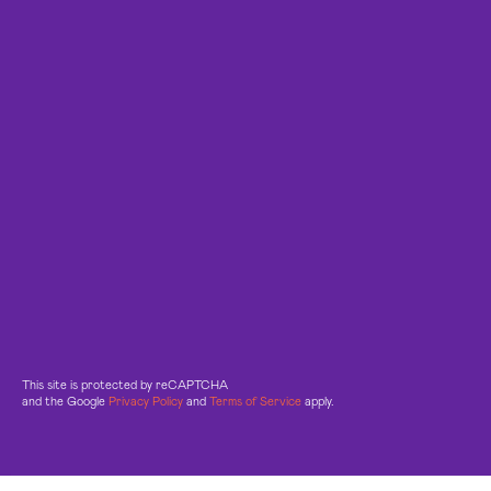
This site is protected by reCAPTCHA
and the Google
Privacy Policy
and
Terms of Service
apply.