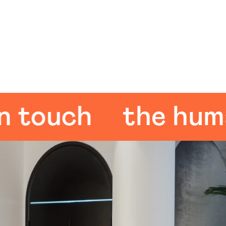
ouch
the human 