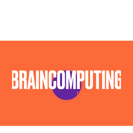
Campagne Display Advertising Verbania
Campagne Native Advertising Verbania
Consulenza Seo Verbania
Consulenza Social Media Verbania
Consulenza Web Marketing Verbania
Esperti Social Media Verbania
Esperti Web Marketing Verbania
Gestione Campagne Google Ads Verbania
Gestione Social Media Verbania
Realizzazione Siti Web Verbania
Realizzazione Siti Wordpress Verbania
Social Media Advertising Verbania
Sviluppo Ecommerce Verbania
Web Agency Verbania