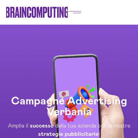
Campagne Advertising
Verbania
Amplia il
successo
della tua azienda con le nostre
strategie
pubblicitarie
!