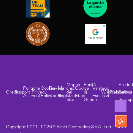
Mappa
Parità
Prodott
Politiche
Cookie
Privacy
Marchio
Codice
Vantaggi
Credits
Support
Privacy
del
di
Whistleblowing
Risorse
Softwa
Aziendali
Policy
Candidati
Registrato
Etico
Esclusivi
Sito
Genere
Svilupp
Copyright 2001 - 2026 © Brain Computing S.p.A. Tutti i diritti