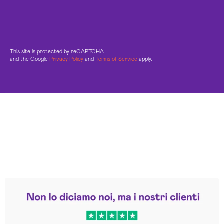
This site is protected by reCAPTCHA
and the Google
Privacy Policy
and
Terms of Service
apply.
Leggi le altre recensioni
Trustpilot