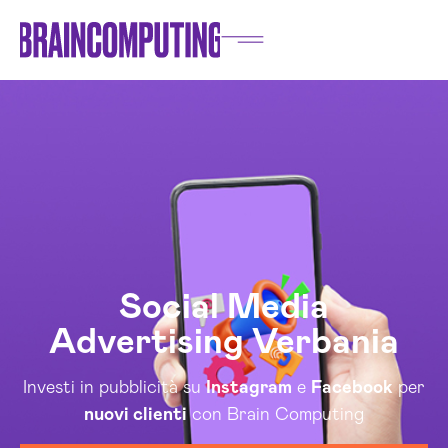
Social Media
Advertising Verbania
Investi in pubblicità su
Instagram
e
Facebook
per
nuovi clienti
con Brain Computing