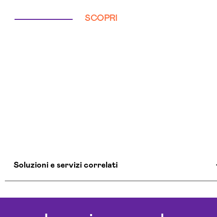
SCOPRI
Soluzioni e servizi correlati
Agenzia Creativa Verbania
Agenzia Di Comunicazione Verbania