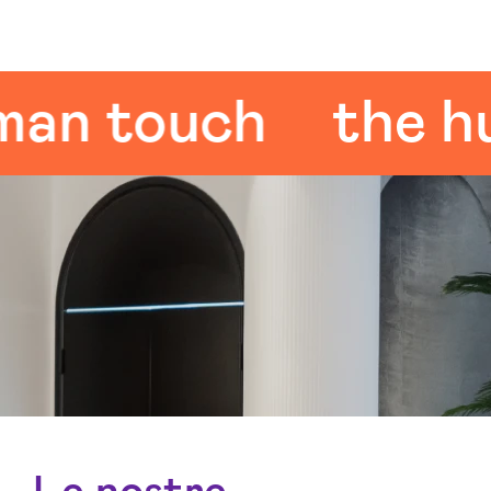
 touch
the huma