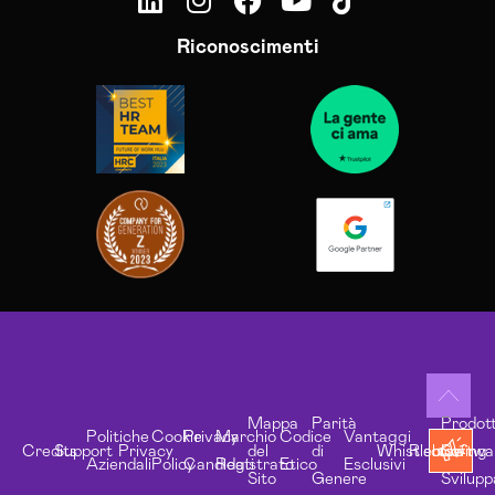
Riconoscimenti
Mappa
Parità
Prodott
Politiche
Cookie
Privacy
Marchio
Codice
Vantaggi
Credits
Support
Privacy
del
di
Whistleblowing
Risorse
Softwa
Aziendali
Policy
Candidati
Registrato
Etico
Esclusivi
Sito
Genere
Svilupp