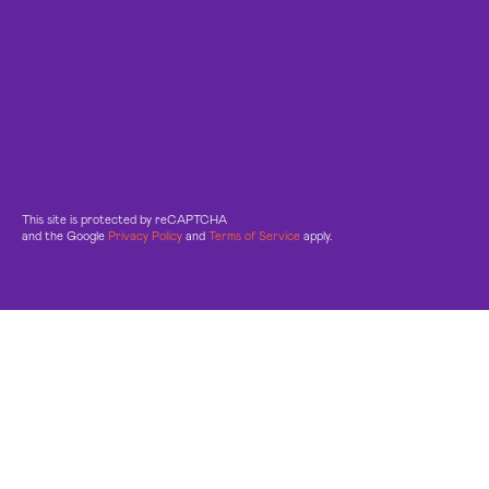
This site is protected by reCAPTCHA
and the Google
Privacy Policy
and
Terms of Service
apply.