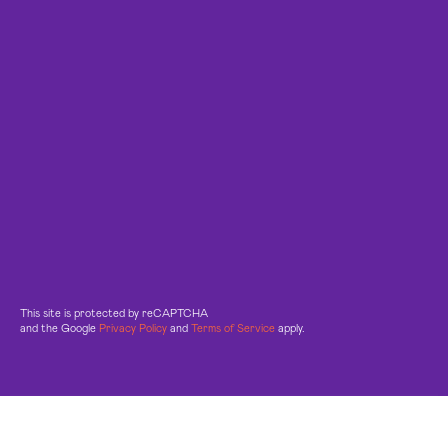
This site is protected by reCAPTCHA
and the Google
Privacy Policy
and
Terms of Service
apply.