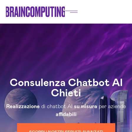
Consulenza Chatbot AI
Chieti
Realizzazione
di chatbot AI
su misura
per aziende
affidabili