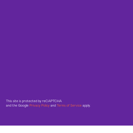
This site is protected by reCAPTCHA
and the Google
Privacy Policy
and
Terms of Service
apply.