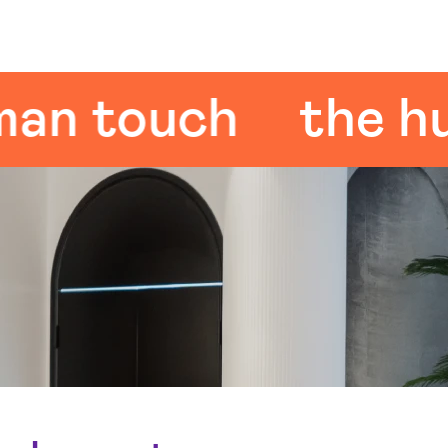
 touch
the huma