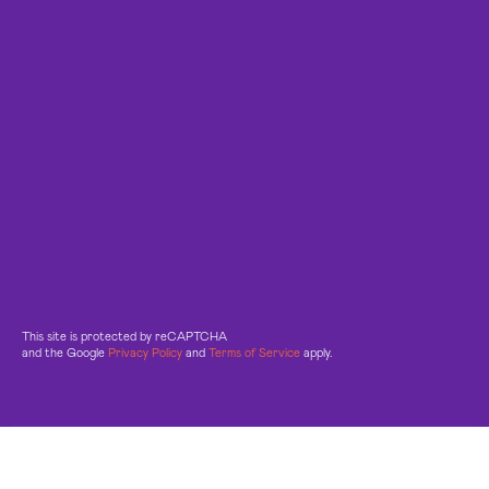
This site is protected by reCAPTCHA
and the Google
Privacy Policy
and
Terms of Service
apply.