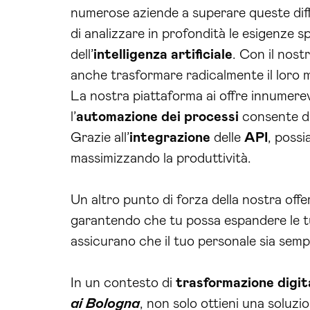
numerose aziende a superare queste diff
di analizzare in profondità le esigenze sp
dell’
intelligenza artificiale
. Con il nost
anche trasformare radicalmente il loro mo
La nostra piattaforma ai offre innumerev
l’
automazione dei processi
consente di 
Grazie all’
integrazione
delle
API
, possi
massimizzando la produttività.
Un altro punto di forza della nostra offe
garantendo che tu possa espandere le tue
assicurano che il tuo personale sia sempr
In un contesto di
trasformazione digit
ai Bologna
, non solo ottieni una soluz