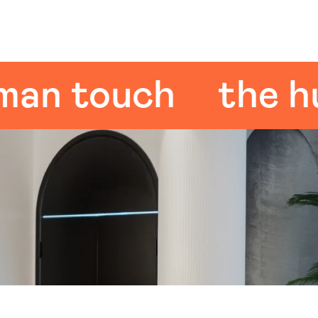
 touch
the huma