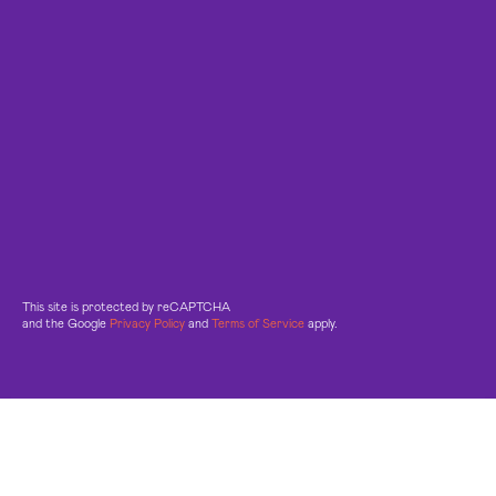
This site is protected by reCAPTCHA
and the Google
Privacy Policy
and
Terms of Service
apply.