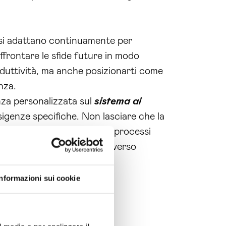
 si adattano continuamente per
affrontare le sfide future in modo
roduttività, ma anche posizionarti come
nza.
nza personalizzata sul
sistema ai
esigenze specifiche. Non lasciare che la
ossono rivoluzionare i tuoi processi
uraturo. Fai il primo passo verso
Informazioni sui cookie