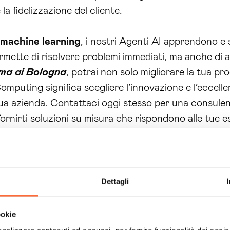
la fidelizzazione del cliente.
machine learning
, i nostri Agenti AI apprendono e
ermette di risolvere problemi immediati, ma anche di 
ema ai Bologna
, potrai non solo migliorare la tua p
omputing significa scegliere l’innovazione e l’eccelle
ua azienda. Contattaci oggi stesso per una consule
 fornirti soluzioni su misura che rispondono alle tue 
 della tua azienda e scopri come i nostri Agenti AI p
ere risultati straordinari e a costruire un successo d
Dettagli
ookie