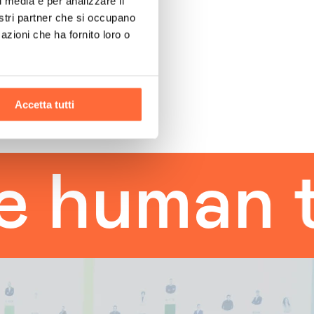
l media e per analizzare il
nostri partner che si occupano
azioni che ha fornito loro o
Accetta tutti
man touc