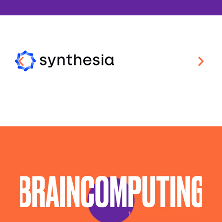
Aziende Intelligenza Artificiale Avellino
Chatbot Intelligenza Artificiale Avellino
Consulenza Ai Avellino
Consulenza Chatbot Ai Avellino
Llm Avellino
Piattaforma Ai Avellino
Realizzazione Piattaforme Cloud Avellino
Sistema Ai Avellino
Software House Avellino
Soluzioni Blockchain Avellino
Sviluppo Algoritmi Intelligenza Artificiale Avellino
Sviluppo App Avellino
Sviluppo Software Avellino