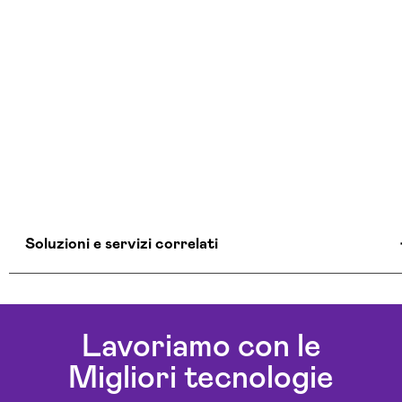
Soluzioni e servizi correlati
Agenti Ai Avellino
Ai Workflow Avellino
Lavoriamo con le
Assistente Virtuale Ai Avellino
Migliori tecnologie
Automazione Ai Avellino