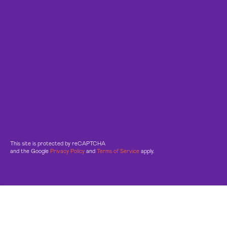
This site is protected by reCAPTCHA
and the Google
Privacy Policy
and
Terms of Service
apply.