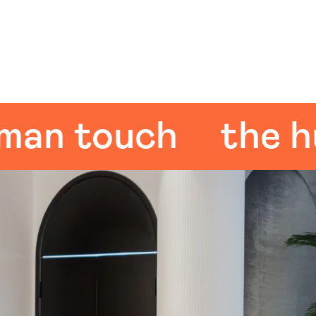
n touch
the hum