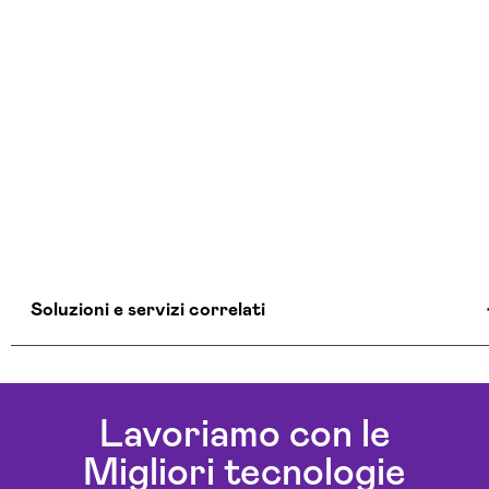
Soluzioni e servizi correlati
Agenzia Creativa Pordenone
Agenzia Di Comunicazione Pordenone
Lavoriamo con le
Agenzia Di Marketing Automation Pordenone
Migliori tecnologie
Agenzia Google Partner Pordenone