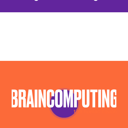
Agenzia Posizionamento Seo Pordenone
Agenzia Social Media Marketing Pordenone
Campagne Adv Social Pordenone
Campagne Advertising Pordenone
Campagne Display Advertising Pordenone
Campagne Native Advertising Pordenone
Consulenza Seo Pordenone
Consulenza Social Media Pordenone
Consulenza Web Marketing Pordenone
Esperti Social Media Pordenone
Esperti Web Marketing Pordenone
Gestione Campagne Google Ads Pordenone
Gestione Social Media Pordenone
Realizzazione Siti Web Pordenone
Realizzazione Siti Wordpress Pordenone
Social Media Advertising Pordenone
Sviluppo Ecommerce Pordenone