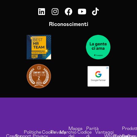
Riconoscimenti
Mappa
Parità
Prodott
Politiche
Cookie
Privacy
Marchio
Codice
Vantaggi
Credits
Support
Privacy
del
di
Whistleblowing
Risorse
Softwa