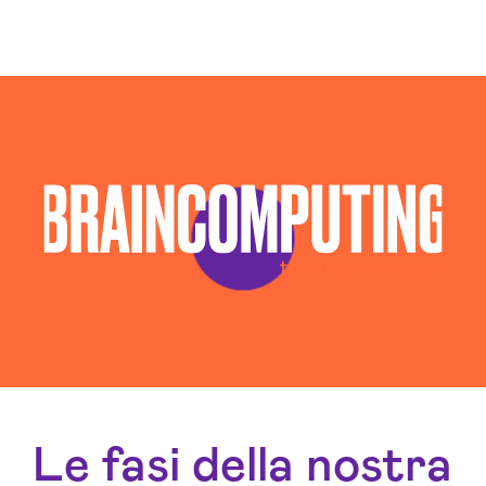
Consulenza Social Media Firenze
Consulenza Web Marketing Firenze
Esperti Social Media Firenze
Esperti Web Marketing Firenze
Gestione Campagne Google Ads Firenze
Gestione Social Media Firenze
Realizzazione Siti Web Firenze
Realizzazione Siti Wordpress Firenze
Social Media Advertising Firenze
Sviluppo Ecommerce Firenze
Web Agency Firenze
Le fasi della nostra