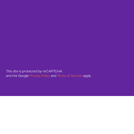
This site is protected by reCAPTCHA
and the Google
Privacy Policy
and
Terms of Service
apply.