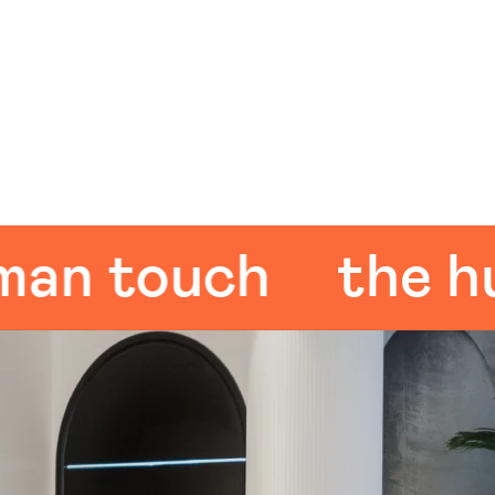
 touch
the huma