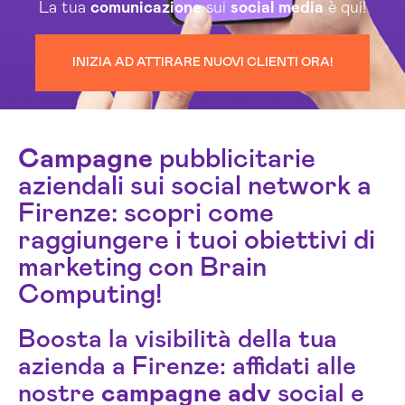
La tua
comunicazione
sui
social media
è qui!
INIZIA AD ATTIRARE NUOVI CLIENTI ORA!
Campagne
pubblicitarie
aziendali sui social network a
Firenze: scopri come
raggiungere i tuoi obiettivi di
marketing con Brain
Computing!
Boosta la visibilità della tua
azienda a Firenze: affidati alle
nostre
campagne
adv
social e