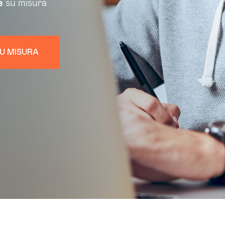
e
su misura
U MISURA