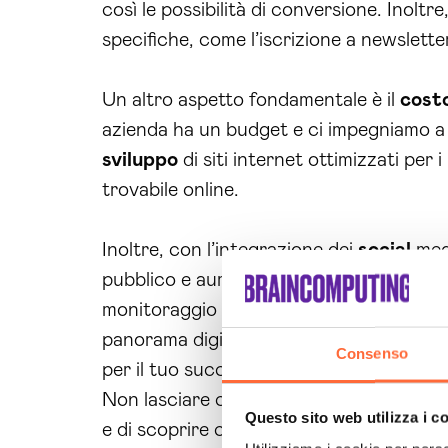
così le possibilità di conversione. Inoltre
specifiche, come l’iscrizione a newslette
Un altro aspetto fondamentale è il
cost
azienda ha un budget e ci impegniamo a f
sviluppo
di siti internet ottimizzati per
trovabile online.
Inoltre, con l’integrazione dei
social
medi
pubblico e aumentando l’engagement. Le n
monitoraggio delle performance e dell’o
panorama digitale. Con la
Realizzazion
Consenso
per il tuo successo.
Non lasciare che la tua azienda rimanga 
Questo sito web utilizza i c
e di scoprire come possiamo aiutarti a t