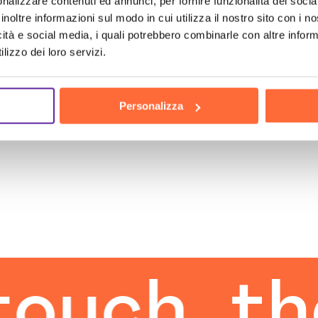
nalizzare contenuti ed annunci, per fornire funzionalità dei socia
 informazioni sui nostri servizi. Ogni giorno senza 
inoltre informazioni sul modo in cui utilizza il nostro sito con i 
digitale e lascia che la nostra esperienza ti guidi ver
icità e social media, i quali potrebbero combinarle con altre inform
lizzo dei loro servizi.
Personalizza
h
the hu