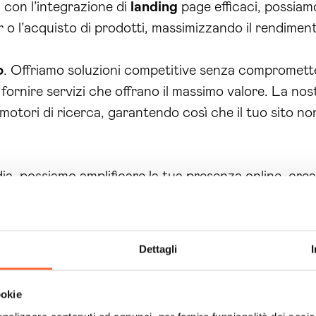
, con l’integrazione di
landing
page efficaci, possiamo
r o l’acquisto di prodotti, massimizzando il rendimen
o
. Offriamo soluzioni competitive senza compromett
ornire servizi che offrano il massimo valore. La nos
 i motori di ricerca, garantendo così che il tuo sito n
a, possiamo amplificare la tua presenza online, cre
ostre strategie non si limitano alla realizzazione d
ttimizzazione continua, per garantire che il tuo sit
e Siti Web Firenze
di Brain Computing, avrai un part
Dettagli
indietro nel mondo digitale. È il momento di investir
ookie
rasformare la tua presenza online in un motore di cr