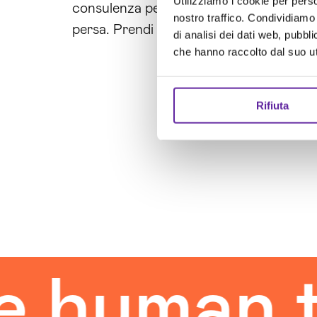
Utilizziamo i cookie per perso
consulenza personalizzata e per ricevere
nostro traffico. Condividiamo 
persa. Prendi il controllo del tuo futuro 
di analisi dei dati web, pubbl
che hanno raccolto dal suo uti
Rifiuta
man touc