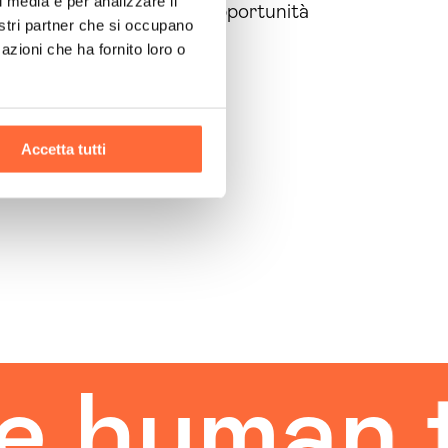
l media e per analizzare il
un sito web efficace è un’opportunità
nostri partner che si occupano
so il successo.
azioni che ha fornito loro o
Accetta tutti
man touc