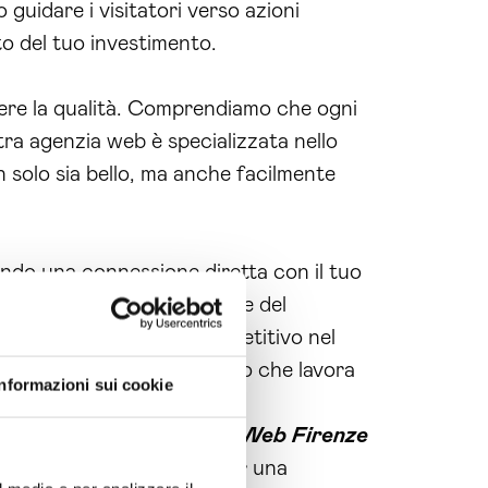
 guidare i visitatori verso azioni
to del tuo investimento.
ere la qualità. Comprendiamo che ogni
tra agenzia web è specializzata nello
on solo sia bello, ma anche facilmente
ando una connessione diretta con il tuo
el sito; ci occupiamo anche del
o web rimanga sempre competitivo nel
ner affidabile al tuo fianco che lavora
Informazioni sui cookie
e nella
Realizzazione Siti Web Firenze
escita. Contattaci oggi per una