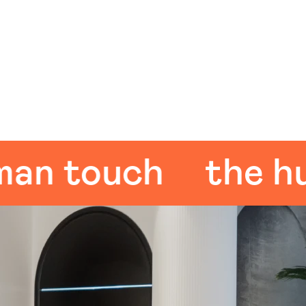
touch
the huma