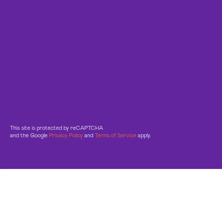
This site is protected by reCAPTCHA
and the Google
Privacy Policy
and
Terms of Service
apply.