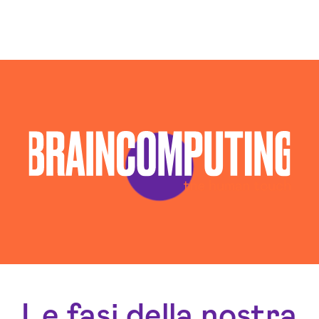
Consulenza Seo Siena
Consulenza Social Media Siena
Consulenza Web Marketing Siena
Esperti Social Media Siena
Esperti Web Marketing Siena
Gestione Campagne Google Ads Siena
Gestione Social Media Siena
Realizzazione Siti Web Siena
Realizzazione Siti Wordpress Siena
Social Media Advertising Siena
Sviluppo Ecommerce Siena
Web Agency Siena
Le fasi della nostra