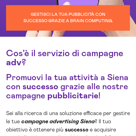
GESTISCI LA TUA PUBBLICITÀ CON
SUCCESSO GRAZIE A BRAIN COMPUTING.
Cos'è il servizio di campagne
adv
?
Promuovi la tua attività a Siena
con
successo
grazie alle nostre
campagne
pubblicitarie
!
Sei alla ricerca di una soluzione efficace per gestire
le tue
campagne advertising Siena
? Il tuo
obiettivo è ottenere più
successo
e acquisire