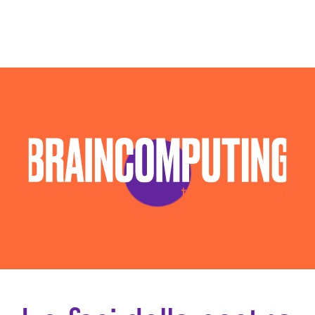
Campagne Native Advertising Siena
Consulenza Seo Siena
Consulenza Social Media Siena
Consulenza Web Marketing Siena
Esperti Social Media Siena
Esperti Web Marketing Siena
Gestione Campagne Google Ads Siena
Gestione Social Media Siena
Realizzazione Siti Web Siena
Realizzazione Siti Wordpress Siena
Sviluppo Ecommerce Siena
Web Agency Siena