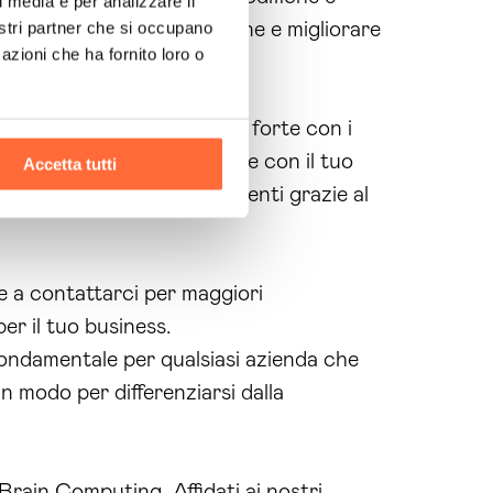
l media e per analizzare il
nostri partner che si occupano
tare la tua visibilità online e migliorare
azioni che ha fornito loro o
ostruire una relazione più forte con i
Facebook
, potrai interagire con il tuo
Accetta tutti
 più stretto con i tuoi clienti grazie al
e a contattarci per maggiori
er il tuo business.
ondamentale per qualsiasi azienda che
n modo per differenziarsi dalla
Brain Computing. Affidati ai nostri