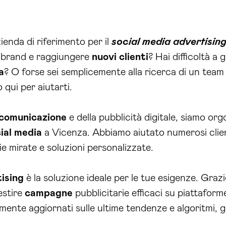
enda di riferimento per il
social media advertisin
o brand e raggiungere
nuovi clienti
? Hai difficoltà a 
a
? O forse sei semplicemente alla ricerca di un team d
 qui per aiutarti.
comunicazione
e della pubblicità digitale, siamo orgo
ial media
a Vicenza. Abbiamo aiutato numerosi clienti
ie mirate e soluzioni personalizzate.
ising
è la soluzione ideale per le tue esigenze. Graz
estire
campagne
pubblicitarie efficaci su piattafo
mente aggiornati sulle ultime tendenze e algoritmi, ga