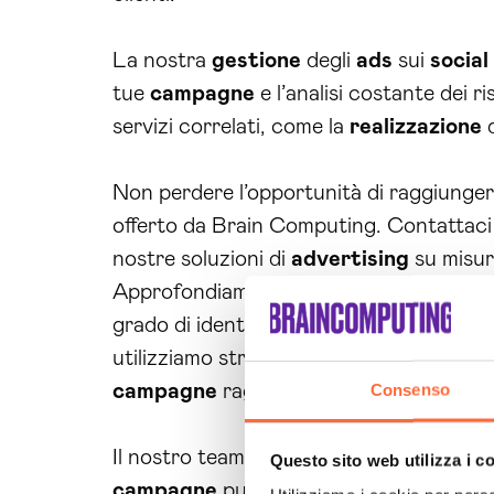
La nostra
gestione
degli
ads
sui
social
tue
campagne
e l’analisi costante dei ri
servizi correlati, come la
realizzazione
d
Non perdere l’opportunità di raggiunge
offerto da Brain Computing. Contattaci o
nostre soluzioni di
advertising
su misur
Approfondiamo ora i benefici del nostro 
grado di identificare le piattaforme più 
utilizziamo strumenti avanzati per il targ
Consenso
campagne
raggiungano potenziali clienti
Il nostro team di
advertiser
è altamente 
Questo sito web utilizza i c
campagne
pubblicitarie. Inoltre, monit