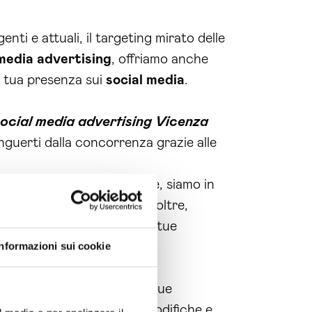
ti e attuali, il targeting mirato delle
 media
advertising
, offriamo anche
a tua presenza sui
social media
.
ocial media advertising Vicenza
nguerti dalla concorrenza grazie alle
ostra esperienza nel settore, siamo in
o target di riferimento. Inoltre,
ressi, per assicurare che le tue
Informazioni sui cookie
lità e coinvolgenti per le tue
per apportare eventuali modifiche e