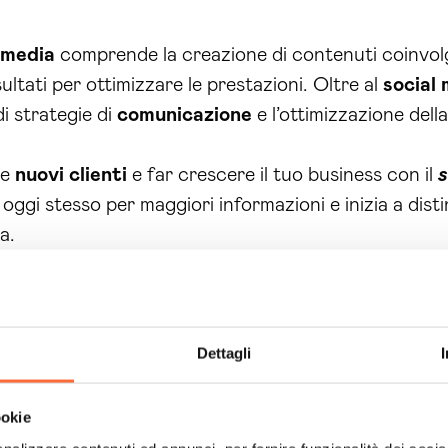
 media
comprende la creazione di contenuti coinvolgen
sultati per ottimizzare le prestazioni. Oltre al
social
i strategie di
comunicazione
e l’ottimizzazione dell
re
nuovi clienti
e far crescere il tuo business con il
s
ggi stesso per maggiori informazioni e inizia a disti
a.
servizio di
social media
advertising
. Grazie alla n
adatte per promuovere il tuo brand e raggiungere il tu
eting, come l’analisi dei dati demografici e degli inte
Dettagli
 realmente interessati ai tuoi prodotti o servizi.
qualificato e in grado di creare contenuti di alta qua
ookie
oriamo costantemente i risultati delle tue
campagne