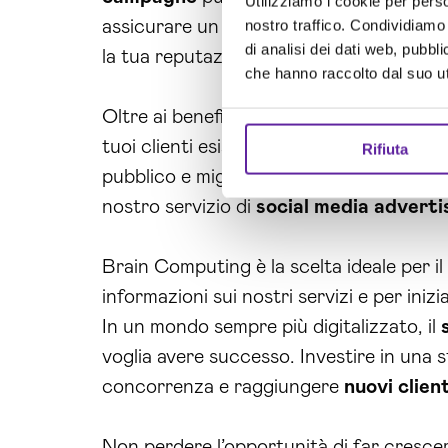
Utilizziamo i cookie per perso
nostro traffico. Condividiamo 
assicurare un ROI positivo. Con il
socia
di analisi dei dati web, pubbl
la tua reputazione sul web.
che hanno raccolto dal suo uti
Oltre ai benefici diretti per il tuo busines
tuoi clienti esistenti e potenziali. Attr
Rifiuta
pubblico e migliorare la tua immagine azi
nostro servizio di
social media
adverti
Brain Computing è la scelta ideale per i
informazioni sui nostri servizi e per iniz
In un mondo sempre più digitalizzato, il
voglia avere successo. Investire in una s
concorrenza e raggiungere
nuovi client
Non perdere l’opportunità di far crescer