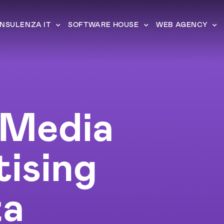
NSULENZA IT
SOFTWARE HOUSE
WEB AGENCY
 Media
ising
za