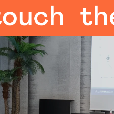
ch
the h