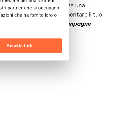
l media e per analizzare il
ale. Ogni giorno in più senza una
nostri partner che si occupano
ttrarre
nuovi clienti
e aumentare il tuo
azioni che ha fornito loro o
i come la **
Gestione Campagne
 un clic di distanza!
Accetta tutti