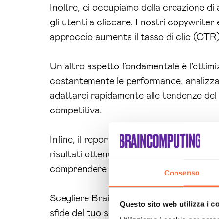
Inoltre, ci occupiamo della creazione di
gli utenti a cliccare. I nostri copywrit
approccio aumenta il tasso di clic (CTR) 
Un altro aspetto fondamentale è l’ottimi
costantemente le performance, analizzan
adattarci rapidamente alle tendenze del
competitiva.
Infine, il report dettagliato è una parte
risultati ottenuti e le aree di miglioram
comprendere come ogni azione contribu
Consenso
Scegliere Brain Computing per la
gesti
Questo sito web utilizza i c
sfide del tuo settore e sa come affrontar