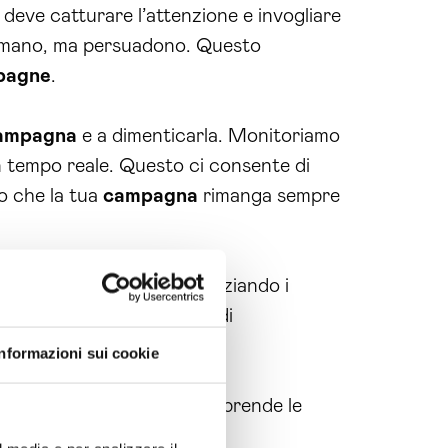
deve catturare l’attenzione e invogliare
nformano, ma persuadono. Questo
pagne
.
ampagna
e a dimenticarla. Monitoriamo
n tempo reale. Questo ci consente di
o che la tua
campagna
rimanga sempre
ari e comprensibili, evidenziando i
llo il tuo
investimento
e di
Informazioni sui cookie
stire in un partner che comprende le