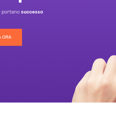
e portano
successo
A ORA