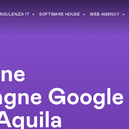
NSULENZA IT
SOFTWARE HOUSE
WEB AGENCY
one
gne Google
Aquila