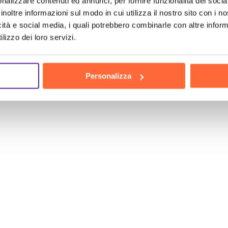
nalizzare contenuti ed annunci, per fornire funzionalità dei socia
dietro nel competitivo panorama del
marketing
digit
inoltre informazioni sul modo in cui utilizza il nostro sito con i 
Google
Ads
rappresenta un’opportunità persa per a
icità e social media, i quali potrebbero combinarle con altre inform
lizzo dei loro servizi.
gi stesso per una consulenza personalizzata e scopr
 il tuo business. Non aspettare, il tuo
successo
è a
Personalizza