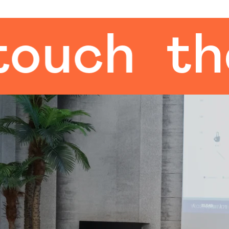
ch
the h