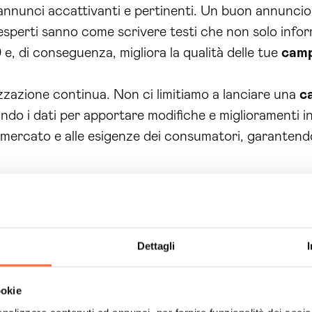
 annunci accattivanti e pertinenti. Un buon annuncio 
er esperti sanno come scrivere testi che non solo i
e, di conseguenza, migliora la qualità delle tue
cam
zzazione continua. Non ci limitiamo a lanciare una
c
do i dati per apportare modifiche e miglioramenti i
 mercato e alle esigenze dei consumatori, garantend
 integrante del nostro
servizio
. Ti forniamo report chi
ento. Questo ti consente di avere sempre sotto contro
isca al
successo
complessivo della tua
azienda
.
Dettagli
one
delle tue
campagne
Google
Ads
significa inve
ookie
le con strategie efficaci e mirate.