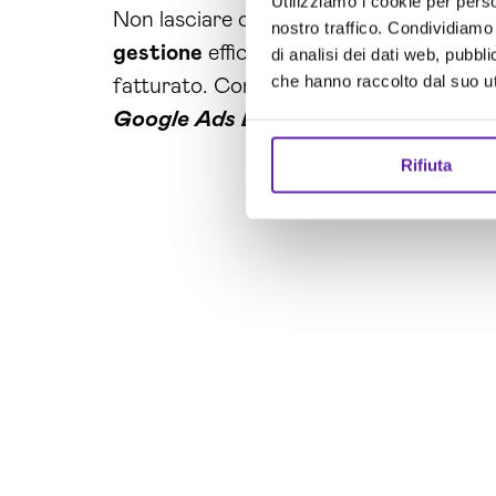
Utilizziamo i cookie per perso
Non lasciare che la tua
azienda
resti in
nostro traffico. Condividiamo 
gestione
efficace delle tue
campagne
di analisi dei dati web, pubbl
che hanno raccolto dal suo uti
fatturato. Contatta Brain Computing og
Google Ads L’Aquila
** può trasformare
Rifiuta