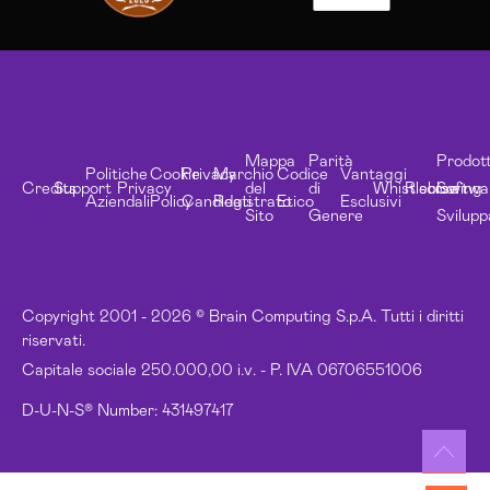
Mappa
Parità
Prodott
Politiche
Cookie
Privacy
Marchio
Codice
Vantaggi
Credits
Support
Privacy
del
di
Whistleblowing
Risorse
Softwa
Aziendali
Policy
Candidati
Registrato
Etico
Esclusivi
Sito
Genere
Svilupp
Copyright 2001 - 2026 © Brain Computing S.p.A. Tutti i diritti
riservati.
Capitale sociale 250.000,00 i.v. - P. IVA 06706551006
D-U-N-S® Number: 431497417