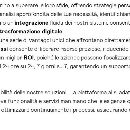
no a superare le loro sfide, offrendo strategie pers
analisi approfondita delle tue necessità, identifichiamo
mo un’
integrazione
fluida dei nostri sistemi, consen
trasformazione digitale
.
una serie di vantaggi unici che affrontano direttamen
ssi
consente di liberare risorse preziose, riducendo
un miglior
ROI
, poiché le aziende possono focalizzars
ili 24 ore su 24, 7 giorni su 7, garantendo un suppor
lità delle nostre soluzioni. La piattaforma ai si adat
e funzionalità e servizi man mano che le esigenze c
 e ottimizzare continuamente i processi, assicurando