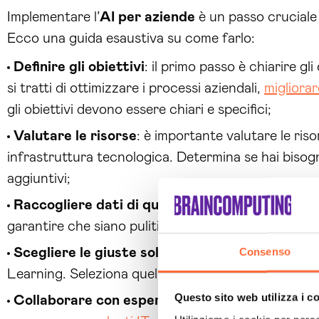
Implementare l’
AI per aziende
è un passo cruciale 
Ecco una guida esaustiva su come farlo:
Definire gli obiettivi
: il primo passo è chiarire gl
si tratti di ottimizzare i processi aziendali,
migliora
gli obiettivi devono essere chiari e specifici;
Valutare le risorse
: è importante valutare le riso
infrastruttura tecnologica. Determina se hai bisogn
aggiuntivi;
Raccogliere dati di qualità
: l’AI si basa sui dati
garantire che siano puliti e organizzati;
Consenso
Scegliere le giuste soluzioni AI:
esistono diverse
Learning. Seleziona quelle che meglio si adattano ai 
Questo sito web utilizza i c
Collaborare con esperti
: collaborare con esper