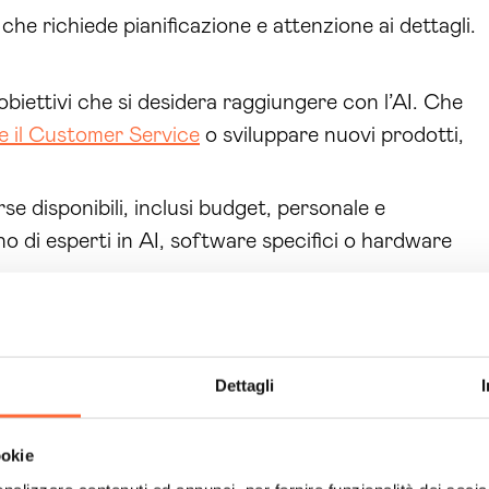
che richiede pianificazione e attenzione ai dettagli.
i obiettivi che si desidera raggiungere con l’AI. Che
re il Customer Service
o sviluppare nuovi prodotti,
rse disponibili, inclusi budget, personale e
o di esperti in AI, software specifici o hardware
, quindi è essenziale raccoglierne di alta qualità e
Dettagli
 soluzioni AI, tra cui Machine Learning e Deep
tuoi obiettivi e alle tue risorse;
ookie
ti in AI può essere fondamentale. Considera di