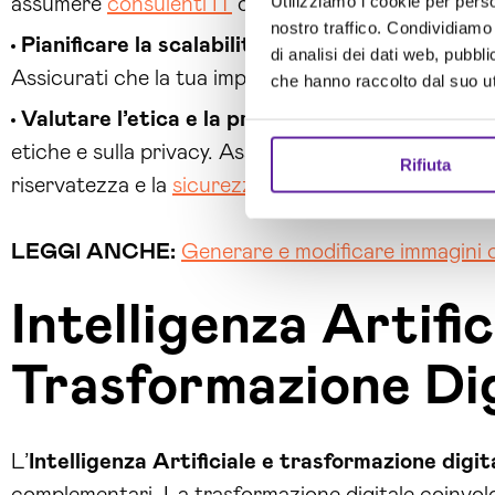
Utilizziamo i cookie per perso
assumere
consulenti IT
o di formare il tuo team int
nostro traffico. Condividiamo 
Pianificare la scalabilità
: l’
Intelligenza Artifici
di analisi dei dati web, pubbl
Assicurati che la tua implementazione sia scalabile 
che hanno raccolto dal suo uti
Valutare l’etica e la privacy dei dati
: l’
Intellig
etiche e sulla privacy. Assicurati di rispettare le no
Rifiuta
riservatezza e la
sicurezza dei dati
.
LEGGI ANCHE:
Generare e modificare immagini c
Intelligenza Artific
Trasformazione Dig
L’
Intelligenza Artificiale e trasformazione digit
complementari. La trasformazione digitale coinvolge 