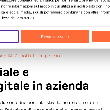
nalizzare contenuti ed annunci, per fornire funzionalità dei socia
erno;
inoltre informazioni sul modo in cui utilizza il nostro sito con i 
ale per le imprese
è destinata a crescere.
icità e social media, i quali potrebbero combinarle con altre inform
e possa adattarsi alle future esigenze;
lizzo dei loro servizi.
enza Artificiale nelle aziende
solleva questioni
rmative e le migliori pratiche per garantire la
Personalizza
on AI: 7 tool tutti da provare
iale e
itale in azienda
ale
sono due concetti strettamente correlati e
l’adozione di tecnologie digitali per migliorare i