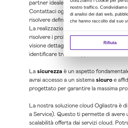
Utilizziamo i cookie per perso
partner ideale. Offriamo servizi professi
nostro traffico. Condividiamo 
Contattaci oggi stesso per una consulenza
di analisi dei dati web, pubbl
risolvere definitivamente i tuoi problemi
che hanno raccolto dal suo uti
La realizzazione di piattaforme cloud O
risolvere i problemi specifici delle azien
Rifiuta
visione dettagliata delle tue operazioni 
identificare trend e opportunità di cresc
La
sicurezza
è un aspetto fondamentale 
avrai accesso a un sistema
sicuro
e affi
progettato per garantire la massima prot
La nostra soluzione cloud Ogliastra è di
a Service). Questo ti permette di avere 
scalabilità offerta dai servizi cloud. Po