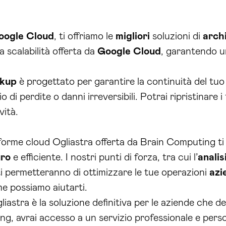
oogle Cloud
, ti offriamo le
migliori
soluzioni di
arch
la scalabilità offerta da
Google Cloud
, garantendo u
kup
è progettato per garantire la continuità del tuo
io di perdite o danni irreversibili. Potrai ripristinare 
vità.
taforme cloud Ogliastra offerta da Brain Computing ti 
uro
e efficiente. I nostri punti di forza, tra cui l’
analis
ti permetteranno di ottimizzare le tue operazioni
azi
e possiamo aiutarti.
iastra è la soluzione definitiva per le aziende che de
g, avrai accesso a un servizio professionale e perso