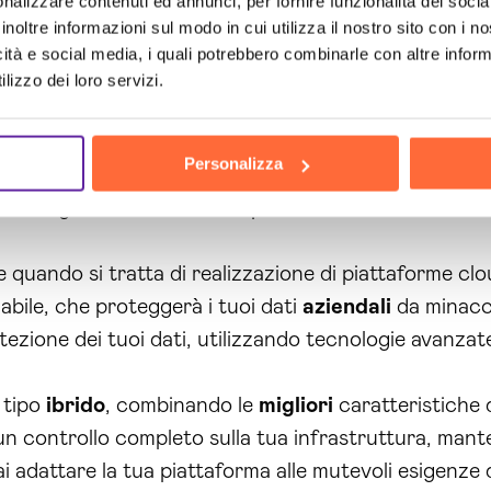
nalizzare contenuti ed annunci, per fornire funzionalità dei socia
onali che ti permetteranno di gestire i tuoi dati
azien
inoltre informazioni sul modo in cui utilizza il nostro sito con i 
 personalizzata o per ulteriori informazioni sui servi
icità e social media, i quali potrebbero combinarle con altre inform
 e ad ottimizzare le tue operazioni
aziendali
.
lizzo dei loro servizi.
gliastra offerta da Brain Computing presenta una ser
de. Innanzitutto, grazie al nostro servizio di
analisi de
Personalizza
e prendere decisioni informate. I nostri strumenti di 
ita, migliorando la tua competitività sul mercato.
quando si tratta di realizzazione di piattaforme c
dabile, che proteggerà i tuoi dati
aziendali
da minacce
ezione dei tuoi dati, utilizzando tecnologie avanzate
 tipo
ibrido
, combinando le
migliori
caratteristiche 
un controllo completo sulla tua infrastruttura, manten
trai adattare la tua piattaforma alle mutevoli esigenze