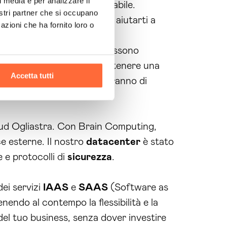
l media e per analizzare il
dali
in modo
sicuro
e affidabile.
nostri partner che si occupano
zi offerti. Siamo pronti a aiutarti a
azioni che ha fornito loro o
ie di punti di forza che possono
i dati
aziendali
, potrai ottenere una
Accetta tutti
analisi avanzati ti permetteranno di
loud Ogliastra. Con Brain Computing,
 esterne. Il nostro
datacenter
è stato
 e protocolli di
sicurezza
.
dei servizi
IAAS
e
SAAS
(Software as
endo al contempo la flessibilità e la
 del tuo business, senza dover investire