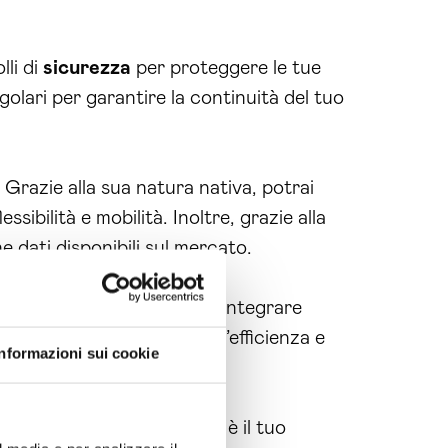
lli di
sicurezza
per proteggere le tue
golari per garantire la continuità del tuo
 Grazie alla sua natura nativa, potrai
sibilità e mobilità. Inoltre, grazie alla
e dati disponibili sul mercato.
ercato, consentendoti di integrare
ioni
aziendali
, migliorando l’efficienza e
Informazioni sui cookie
Ogliastra, Brain Computing è il tuo