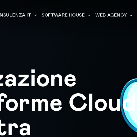
NSULENZA IT
SOFTWARE HOUSE
WEB AGENCY
zazione
forme Cloud
tra