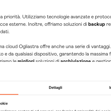
a priorità. Utilizziamo tecnologie avanzate e protoco
ce esterne. Inoltre, offriamo soluzioni di
backup
re
dati.
rma cloud Ogliastra offre anche una serie di vantaggi.
 e da qualsiasi dispositivo, garantendo la massima fles
ffriamo le
migliori
soluzioni di
archiviazione
e gestion
noltre compatibile con i principali sistemi
ERP
sul m
enti. Potrai gestire in modo efficiente le tue operaz
Dettagli
ookie
i efficaci per la realizzazione di piattaforme cloud 