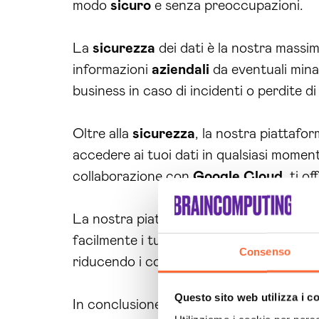
modo
sicuro
e senza preoccupazioni.
La
sicurezza
dei dati è la nostra massim
informazioni
aziendali
da eventuali minac
business in caso di incidenti o perdite di 
Oltre alla
sicurezza
, la nostra piattafo
accedere ai tuoi dati in qualsiasi momento
collaborazione con
Google Cloud
, ti o
La nostra piattaforma cloud Ogliastra è i
facilmente i tuoi processi
aziendali
esist
Consenso
riducendo i costi.
Questo sito web utilizza i c
In conclusione, se stai cercando soluzion